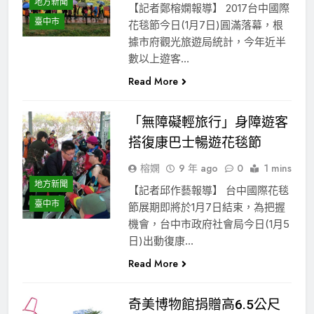
地方新聞
【記者鄭榕嫻報導】 2017台中國際
臺中市
花毯節今日(1月7日)圓滿落幕，根
據市府觀光旅遊局統計，今年近半
數以上遊客…
Read More
「無障礙輕旅行」身障遊客
搭復康巴士暢遊花毯節
榕嫻
9 年 ago
0
1 mins
地方新聞
【記者邱作藝報導】 台中國際花毯
臺中市
節展期即將於1月7日結束，為把握
機會，台中市政府社會局今日(1月5
日)出動復康…
Read More
奇美博物館捐贈高6.5公尺