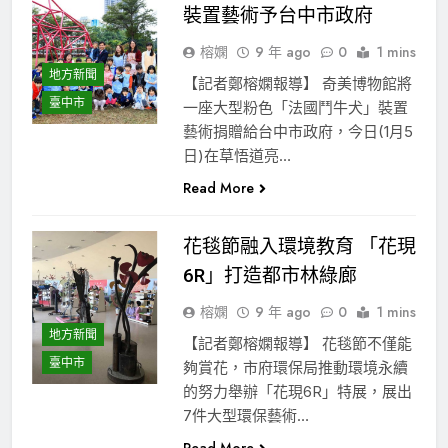
裝置藝術予台中市政府
榕嫻
9 年 ago
0
1 mins
地方新聞
【記者鄭榕嫻報導】 奇美博物館將
臺中市
一座大型粉色「法國鬥牛犬」裝置
藝術捐贈給台中市政府，今日(1月5
日)在草悟道亮…
Read More
花毯節融入環境教育 「花現
6R」打造都市林綠廊
榕嫻
9 年 ago
0
1 mins
地方新聞
【記者鄭榕嫻報導】 花毯節不僅能
臺中市
夠賞花，市府環保局推動環境永續
的努力舉辦「花現6R」特展，展出
7件大型環保藝術…
Read More