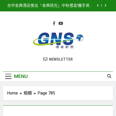
Skip
台中金典酒店推出「金典琉光」中秋禮盒!攜手英國
to
皇室御用唐寧茶 Twinings 打造優雅極致的中秋品
茗盛宴
content
2026濱海搖滾音樂祭8月15、16日登場! 多方位串
聯打造臺中海線地方創生新品牌
2025濱海搖滾音樂祭記者會隆重登場！豪華卡司強
勢公布 點燃台中海線夏日熱潮
臺中港全面導入智慧LED路燈 優化節能成效暨強化
道路安全
台中金典酒店推出「金典琉光」中秋禮盒!攜手英國
環衛新聞
皇室御用唐寧茶 Twinings 打造優雅極致的中秋品
NEWSLETTER
茗盛宴
2026濱海搖滾音樂祭8月15、16日登場! 多方位串
聯打造臺中海線地方創生新品牌
2025濱海搖滾音樂祭記者會隆重登場！豪華卡司強
MENU
勢公布 點燃台中海線夏日熱潮
Home
榕嫻
Page 785