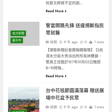
校藝文師資不足的困…
Read More
警當開路先鋒 送違規斷指民
眾就醫
地方新聞
臺中市
榕嫻
9 年 ago
0
1 mins
【環衛新聞記者鄭榕嫻報導】 日前
清水分局大秀派出所所長林雙鎮、
警員王佳甄於107年01月02日晚間
8~10時執…
Read More
台中花毯節圓滿落幕 贈送展
場中花盆予民眾
榕嫻
9 年 ago
0
1 mins