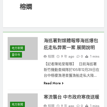
榕嫻
海巡署對媒體報導海巡爆包
庇走私弊案一案 展開說明
地方新聞
臺中市
榕嫻
9 年 ago
0
1 mins
【記者陳祐堂報導】 日前海巡署
新竹機動查緝隊於105年12月29日在
台中梧棲漁港查獲漁船走私大陸…
Read More
寒流襲台 中市政府寒夜送暖
地方新聞
榕嫻
9 年 ago
0
1 mins