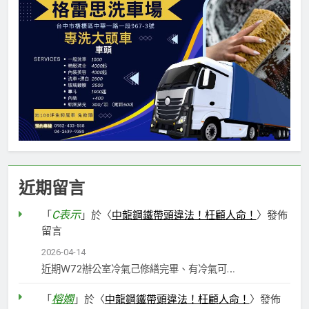
近期留言
C表示
「
」於〈
中龍鋼鐵帶頭違法！枉顧人命！
〉發佈
留言
2026-04-14
近期W72辦公室冷氣己修繕完畢、有冷氣可…
榕嫻
「
」於〈
中龍鋼鐵帶頭違法！枉顧人命！
〉發佈