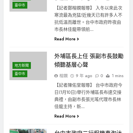
臺中市
【記者鄭榕嫻報導】 入冬以來此次
寒流最為兇猛!近幾天已有許多人不
抗低溫而離世。台中市政府昨夜由
市長林佳龍帶領前…
Read More
外埔區長上任 張副市長鼓勵
傾聽基層心聲
地方新聞
臺中市
榕嫻
9 年 ago
0
1 mins
【記者陳佑堂報導】 台中市政府今
日(1月10日)舉行外埔區長布達交接
典禮，由副市長張光瑤代理市長林
佳龍主持，新…
Read More