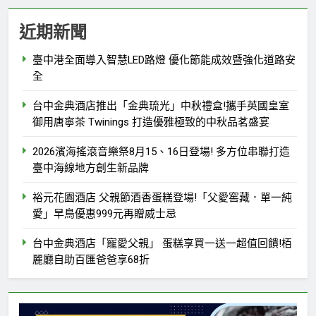
近期新聞
臺中港全面導入智慧LED路燈 優化節能成效暨強化道路安
全
台中金典酒店推出「金典琉光」中秋禮盒!攜手英國皇室
御用唐寧茶 Twinings 打造優雅極致的中秋品茗盛宴
2026濱海搖滾音樂祭8月15、16日登場! 多方位串聯打造
臺中海線地方創生新品牌
裕元花園酒店 父親節酒香蛋糕登場!「父愛窖藏．單一純
愛」早鳥優惠999元再贈威士忌
台中金典酒店「寵愛父親」 蛋糕享買一送一超值回饋!栢
麗廳自助百匯爸爸享68折