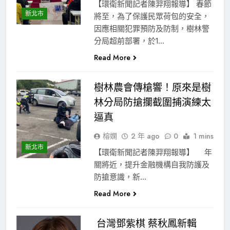
【環衛新聞記者陳羿翔報導】 春節
新北市
將至，為了保護民眾荷包的安全，
因應相關犯罪預防及防制，樹林警
分局超前部署，於1…
Read More
樹林農會傳槍響！原來是樹
林分局防搶攔截圍捕演練太
逼真
榕嫻
2 年 ago
0
1 mins
新北市
【環衛新聞記者陳羿翔報導】 年
關將近，提升金融機構自我防護及
防搶意識，新…
Read More
台灣鄧紫棋 蔡秋鳳新輯