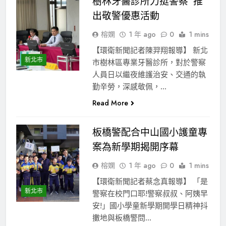
樹林牙醫診所力挺警察 推
出敬警優惠活動
榕嫻
1 年 ago
0
1 mins
【環衛新聞記者陳羿翔報導】 新北
新北市
市樹林區專業牙醫診所，對於警察
人員日以繼夜維護治安、交通的執
勤辛勞，深感敬佩，…
Read More
板橋警配合中山國小護童專
案為新學期揭開序幕
榕嫻
1 年 ago
0
1 mins
【環衛新聞記者蔡念真報導】 「是
新北市
警察在校門口耶!警察叔叔、阿姨早
安!」國小學童新學期開學日精神抖
擻地與板橋警問…