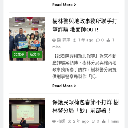
Read More
樹林警與地政事務所聯手打
擊詐騙 地面師OUT!
陳 羿翔
1 年 ago
0
1
mins
北北基
新北市
【記者陳羿翔新北報導】近來不動
產詐騙案頻傳，樹林分局與轄內地
政事務所聯手防詐，樹林警分局提
供刑事警察局製作「抵…
Read More
保護民眾荷包春節不打烊 樹
林警分局「鈔」前部署！
榕嫻
2 年 ago
0
1 mins