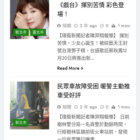
《戲台》揮別苦情 彩色登
場！
榕嫻
2 年 ago
0
1 mins
新北市
臺北市
【環衛新聞記者陳羿翔報導】 揮別
苦情，少女心誕生！被綜藝天王封
號台灣鄧子棋，台語歌后蔡秋鳳12
月20日將推出新…
Read More
民眾車故障受困 暖警主動推
車受好評
榕嫻
2 年 ago
0
1 mins
【環衛新聞記者陳羿翔報導】 日前
新北市
樹林警分局一名員警於勤餘時間，
行經樹林區鎮前街火車站前，發現
一位民眾推行機車…