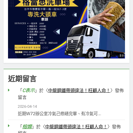
近期留言
C表示
「
」於〈
中龍鋼鐵帶頭違法！枉顧人命！
〉發佈
留言
2026-04-14
近期W72辦公室冷氣己修繕完畢、有冷氣可…
榕嫻
「
」於〈
中龍鋼鐵帶頭違法！枉顧人命！
〉發佈