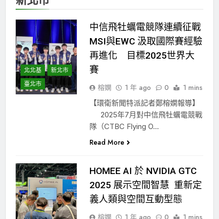
中信飛牡蠣電競隊連續征戰
MSI與EWC 汲取國際賽經驗
再進化 目標2025世界大
賽
北北基
新北市
臺北市
榕嫻
1 年 ago
0
1 mins
【環衛新聞特派記者鄭榕嫻報導】
2025年7月對中信飛牡蠣電競戰
隊（CTBC Flying O…
Read More
HOMEE AI 於 NVIDIA GTC
2025 展示空間智慧 重新定
義人類與空間互動型態
榕嫻
1 年 ago
0
1 mins