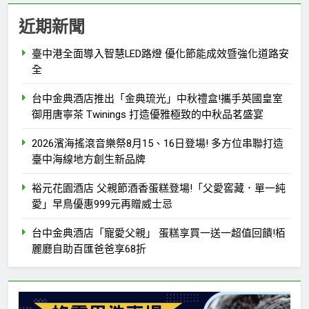
近期新聞
臺中港全面導入智慧LED路燈 優化節能成效暨強化道路安
全
台中金典酒店推出「金典琉光」中秋禮盒!攜手英國皇室
御用唐寧茶 Twinings 打造優雅極致的中秋品茗盛宴
2026濱海搖滾音樂祭8月15、16日登場! 多方位串聯打造
臺中海線地方創生新品牌
裕元花園酒店 父親節酒香蛋糕登場!「父愛窖藏．單一純
愛」早鳥優惠999元再贈威士忌
台中金典酒店「寵愛父親」 蛋糕享買一送一超值回饋!栢
麗廳自助百匯爸爸享68折