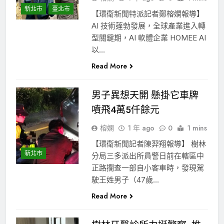
新北市
臺北市
【環衛新聞特派記者鄭榕嫻報導】
AI 技術蓬勃發展，全球產業進入轉
型關鍵期，AI 軟體企業 HOMEE AI
以…
Read More
男子異想天開 懸掛它車牌
噴飛4萬5仟餘元
榕嫻
1 年 ago
0
1 mins
【環衛新聞記者陳羿翔報導】 樹林
新北市
分局三多派出所員警日前在轄區中
正路攔查一部自小客車時，發現駕
駛王姓男子（47歲…
Read More