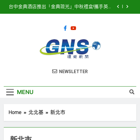
Skip
台中金典酒店推出「金典琉光」中秋禮盒!攜手英國
to
皇室御用唐寧茶 Twinings 打造優雅極致的中秋品
茗盛宴
content
2026濱海搖滾音樂祭8月15、16日登場! 多方位串
聯打造臺中海線地方創生新品牌
2025濱海搖滾音樂祭記者會隆重登場！豪華卡司強
勢公布 點燃台中海線夏日熱潮
臺中港全面導入智慧LED路燈 優化節能成效暨強化
道路安全
台中金典酒店推出「金典琉光」中秋禮盒!攜手英國
環衛新聞
皇室御用唐寧茶 Twinings 打造優雅極致的中秋品
NEWSLETTER
茗盛宴
2026濱海搖滾音樂祭8月15、16日登場! 多方位串
聯打造臺中海線地方創生新品牌
2025濱海搖滾音樂祭記者會隆重登場！豪華卡司強
MENU
勢公布 點燃台中海線夏日熱潮
Home
北北基
新北市
新北市