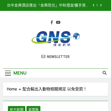
Skip
台中金典酒店推出「金典琉光」中秋禮盒!攜手英國
to
皇室御用唐寧茶 Twinings 打造優雅極致的中秋品
茗盛宴
content
2026濱海搖滾音樂祭8月15、16日登場! 多方位串
聯打造臺中海線地方創生新品牌
2025濱海搖滾音樂祭記者會隆重登場！豪華卡司強
勢公布 點燃台中海線夏日熱潮
臺中港全面導入智慧LED路燈 優化節能成效暨強化
道路安全
台中金典酒店推出「金典琉光」中秋禮盒!攜手英國
環衛新聞
皇室御用唐寧茶 Twinings 打造優雅極致的中秋品
NEWSLETTER
茗盛宴
2026濱海搖滾音樂祭8月15、16日登場! 多方位串
聯打造臺中海線地方創生新品牌
2025濱海搖滾音樂祭記者會隆重登場！豪華卡司強
MENU
勢公布 點燃台中海線夏日熱潮
Home
配合輸出入動物相關規定 以免受罰！
地方新聞
苗栗縣