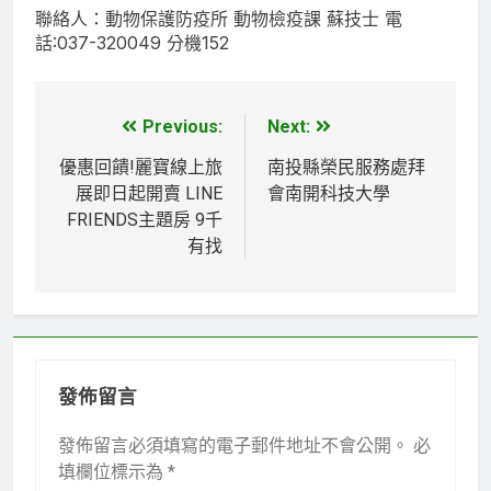
聯絡人：動物保護防疫所 動物檢疫課 蘇技士 電
話:037-320049 分機152
Previous:
Next:
文
章
優惠回饋!麗寶線上旅
南投縣榮民服務處拜
展即日起開賣 LINE
會南開科技大學
導
FRIENDS主題房 9千
覽
有找
發佈留言
發佈留言必須填寫的電子郵件地址不會公開。
必
填欄位標示為
*