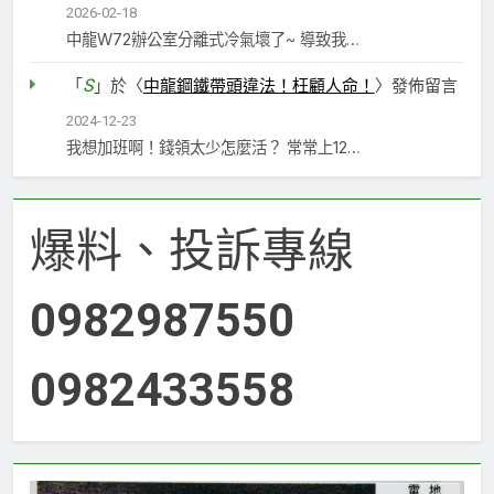
2026-02-18
中龍W72辦公室分離式冷氣壞了~ 導致我…
S
「
」於〈
中龍鋼鐵帶頭違法！枉顧人命！
〉發佈留言
2024-12-23
我想加班啊！錢領太少怎麼活？ 常常上12…
爆料、投訴專線
0982987550
0982433558