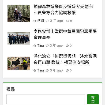
觀霧森林遊樂區步道遊客受傷!保
七員警等合力協助救援
榕嫻
2 年 ago
0
李修安博士當選中華民國犯罪學學
會理事長
Tina
3 年 ago
0
淨化治安「無選舉假期」淡水警深
夜再出擊 臨檢、掃蕩治安場所
Tina
3 年 ago
0
搜尋
搜
尋