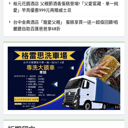
裕元花園酒店 父親節酒香蛋糕登場!「父愛窖藏．單一純
愛」早鳥優惠999元再贈威士忌
台中金典酒店「寵愛父親」 蛋糕享買一送一超值回饋!栢
麗廳自助百匯爸爸享68折