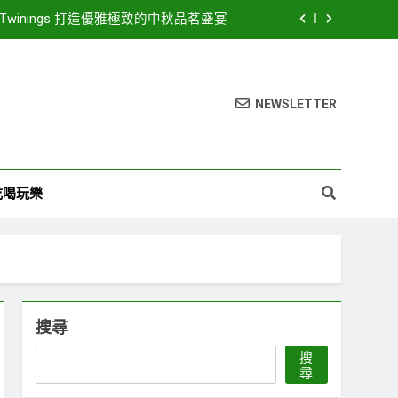
inings 打造優雅極致的中秋品茗盛宴
26濱海搖滾音樂祭8月15、16日登場! 多方位串聯打造臺中海線地方創生新品牌
豪華卡司強勢公布 點燃台中海線夏日熱潮
NEWSLETTER
LED路燈 優化節能成效暨強化道路安全
inings 打造優雅極致的中秋品茗盛宴
吃喝玩樂
26濱海搖滾音樂祭8月15、16日登場! 多方位串聯打造臺中海線地方創生新品牌
豪華卡司強勢公布 點燃台中海線夏日熱潮
搜尋
搜
尋