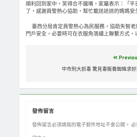
順利回到家中，笑得合不攏嘴，家屬表示：「平
了，感謝員警熱心協助，幫忙載送迷途的媽媽安
臺西分局肯定員警熱心為民服務，協助失智老
門戶安全，必要時可在衣服角落繡上聯繫方式，
Previou
文
章
中市刑大抓毒 驚見毒販養蜘蛛求好
導
覽
發佈留言
發佈留言必須填寫的電子郵件地址不會公開。
必