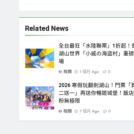
Related News
全台最狂「水陸聯票」1折起！
湖山世界「小威の海盜村」重
場
榕嫻
1 個月 Ago
0
2026 寒假玩翻劍湖山！門票「
二送一」再送你暢遊城堡！飯
粉無極限
榕嫻
7 個月 Ago
0