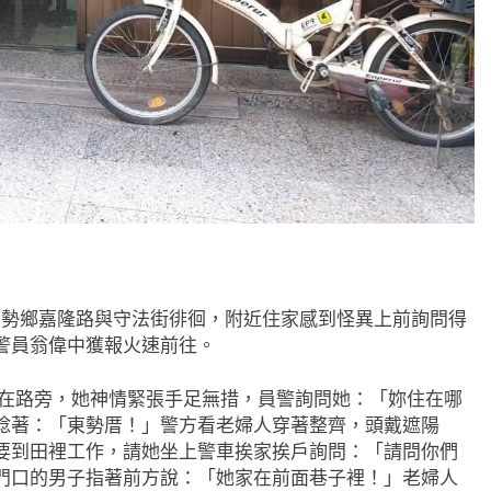
勢鄉嘉隆路與守法街徘徊，附近住家感到怪異上前詢問得
警員翁偉中獲報火速前往。
在路旁，她神情緊張手足無措，員警詢問她：「妳住在哪
唸著：「東勢厝！」警方看老婦人穿著整齊，頭戴遮陽
要到田裡工作，請她坐上警車挨家挨戶詢問：「請問你們
門口的男子指著前方說：「她家在前面巷子裡！」老婦人