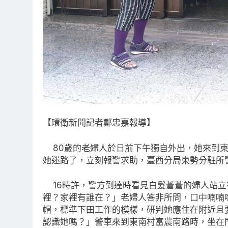
【環衛新聞記者鄭忠嘉報導】
80歲的老婦人於日前下午獨自外出，她來到東
她迷路了，立刻報警求助，臺西分局東勢分駐所
16時許，警方到達時看見白髮蒼蒼的婦人站立
裡？家裡有誰在？」老婦人答非所問，口中喃喃
帽，標準下田工作的模樣，研判她應住在附近且
認識她嗎？」警車來到東南村富農南路時，坐在