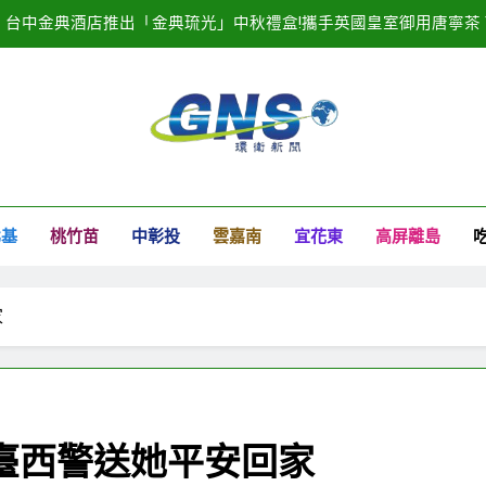
台中金典酒店推出「金典琉光」中秋禮盒!攜手英國皇室御用唐寧茶 Tw
20
2025濱海搖滾音樂祭記者會隆重登場！
臺中港全面導入智慧
衛新聞
台中金典酒店推出「金典琉光」中秋禮盒!攜手英國皇室御用唐寧茶 Tw
北基
桃竹苗
中彰投
雲嘉南
宜花東
高屏離島
20
2025濱海搖滾音樂祭記者會隆重登場！
家
臺西警送她平安回家