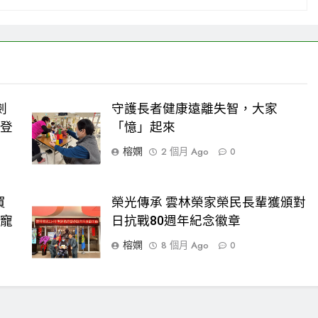
劍
守護長者健康遠離失智，大家
磅登
「憶」起來
榕嫻
2 個月 Ago
0
買
榮光傳承 雲林榮家榮民長輩獲頒對
店寵
日抗戰80週年紀念徽章
榕嫻
8 個月 Ago
0