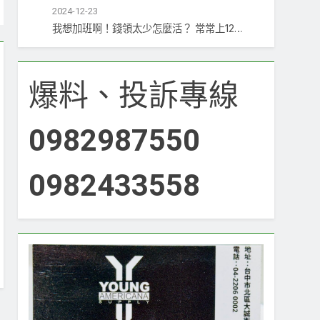
2024-12-23
我想加班啊！錢領太少怎麼活？ 常常上12…
爆料、投訴專線
0982987550
0982433558