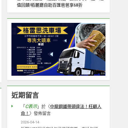
值回饋!栢麗廳自助百匯爸爸享68折
近期留言
C表示
「
」於〈
中龍鋼鐵帶頭違法！枉顧人
命！
〉發佈留言
2026-04-14