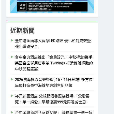
近期新聞
臺中港全面導入智慧LED路燈 優化節能成效暨
強化道路安全
台中金典酒店推出「金典琉光」中秋禮盒!攜手
英國皇室御用唐寧茶 Twinings 打造優雅極致的
中秋品茗盛宴
2026濱海搖滾音樂祭8月15、16日登場! 多方位
串聯打造臺中海線地方創生新品牌
裕元花園酒店 父親節酒香蛋糕登場!「父愛窖
藏．單一純愛」早鳥優惠999元再贈威士忌
台中金典酒店「寵愛父親」 蛋糕享買一送一超