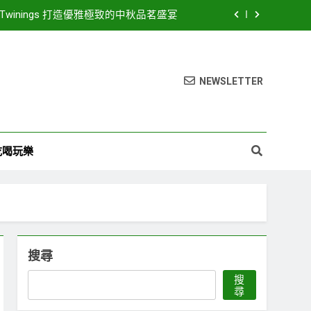
inings 打造優雅極致的中秋品茗盛宴
26濱海搖滾音樂祭8月15、16日登場! 多方位串聯打造臺中海線地方創生新品牌
豪華卡司強勢公布 點燃台中海線夏日熱潮
NEWSLETTER
LED路燈 優化節能成效暨強化道路安全
inings 打造優雅極致的中秋品茗盛宴
吃喝玩樂
26濱海搖滾音樂祭8月15、16日登場! 多方位串聯打造臺中海線地方創生新品牌
豪華卡司強勢公布 點燃台中海線夏日熱潮
搜尋
搜
尋