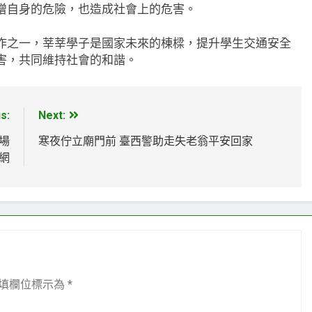
增自身的危險，也造成社會上的危害。
作之一，莘莘學子是國家未來的棟樑，提升學生交通安全
害，共同維持社會的和諧。
s:
Next:
場
寒夜佇立廟門前 臺西警助走失老翁平安回家
網
填欄位標示為
*