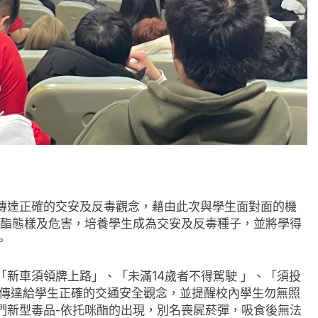
傳達正確的交安及反毒觀念，藉由此次與學生面對面的機
咪酯態樣及危害，培養學生成為交安及反毒種子，並將學得
。
新車須領牌上路」、「未滿14歲者不得駕駛 」、「須投
，傳達給學生正確的交通安全觀念，並提醒校內學生勿無照
們新型毒品-依托咪酯的出現，別名喪屍菸彈，吸食後無法