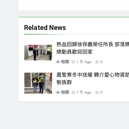
Related News
熱血回歸徐保義榮任所長 部落
總動員歡迎回家
榕嫻
1 年 Ago
0
鳳警寒冬中送暖 轉介愛心物資
勢族群
榕嫻
1 年 Ago
0