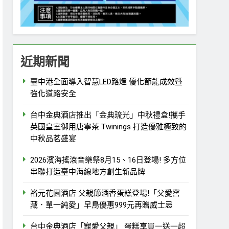
近期新聞
臺中港全面導入智慧LED路燈 優化節能成效暨
強化道路安全
台中金典酒店推出「金典琉光」中秋禮盒!攜手
英國皇室御用唐寧茶 Twinings 打造優雅極致的
中秋品茗盛宴
2026濱海搖滾音樂祭8月15、16日登場! 多方位
串聯打造臺中海線地方創生新品牌
裕元花園酒店 父親節酒香蛋糕登場!「父愛窖
藏．單一純愛」早鳥優惠999元再贈威士忌
台中金典酒店「寵愛父親」 蛋糕享買一送一超