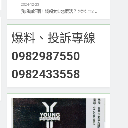
2024-12-23
我想加班啊！錢領太少怎麼活？ 常常上12…
爆料、投訴專線
0982987550
0982433558