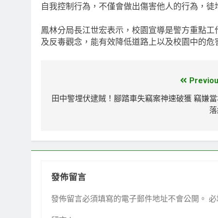
自我控制行為，不僅會做出傷害他人的行為，徒
鳳林分局長江世宏表示，校園宣導是警方重點工
及反毒觀念，能有效降低道路上以及校園中的危
Previou
文
章
田中警埋伏逮賊！腳踏車失竊案神速破獲 竊嫌當
落
導
覽
發佈留言
發佈留言必須填寫的電子郵件地址不會公開。
必