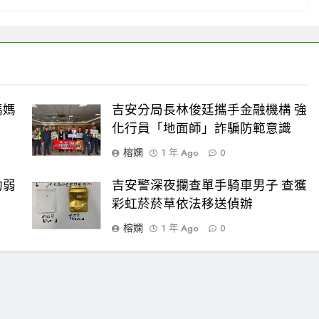
媽媽
吉安分局長林俊廷攜手金融機構 強
化行員「地面師」詐騙防範意識
榕嫻
1 年 Ago
0
助弱
吉安警深夜攔查單手騎車男子 查獲
彩虹菸菸草依法移送偵辦
榕嫻
1 年 Ago
0