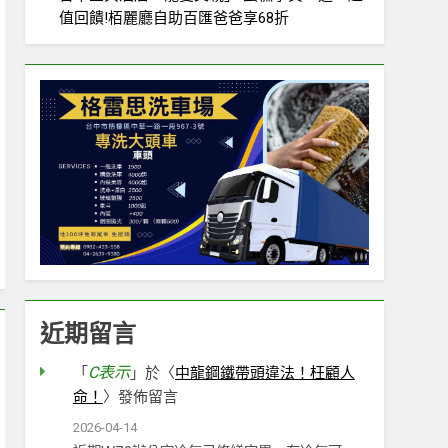
值回饋!栢麗廳自助百匯爸爸享68折
近期留言
C表示
「
」於〈
中龍鋼鐵帶頭違法！枉顧人
命！
〉發佈留言
2026-04-14