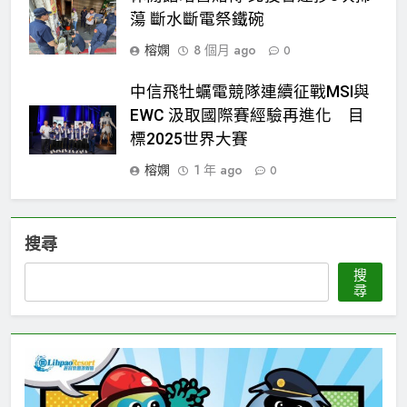
蕩 斷水斷電祭鐵碗
榕嫻
8 個月 ago
0
中信飛牡蠣電競隊連續征戰MSI與
EWC 汲取國際賽經驗再進化 目
標2025世界大賽
榕嫻
1 年 ago
0
搜尋
搜
尋