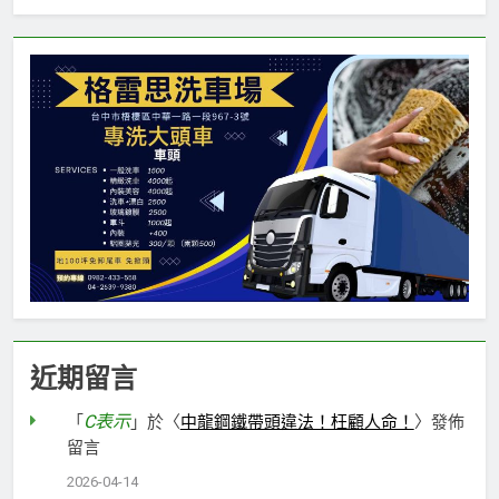
近期留言
C表示
「
」於〈
中龍鋼鐵帶頭違法！枉顧人命！
〉發佈
留言
2026-04-14