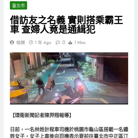
臺北市
借訪友之名義 實則搭乘霸王
車 查婦人竟是通緝犯
0
榕嫻
1 年 Ago
1 Mins
【環衛新聞記者陳羿翔報導】
日前，一名林姓計程車司機於桃園市龜山區搭載一名鍾
姓女子，女子上車後向司機表示要前往臺北市中正區汀