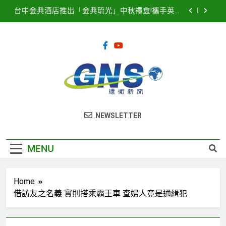
Skip
台中金典酒店推出「金典琉光」中秋禮盒!攜手英國
to
皇室御用唐寧茶 Twinings 打造優雅極致的中秋品
茗盛宴
content
2026濱海搖滾音樂祭8月15、16日登場! 多方位串
聯打造臺中海線地方創生新品牌
2025濱海搖滾音樂祭記者會隆重登場！豪華卡司強
勢公布 點燃台中海線夏日熱潮
臺中港全面導入智慧LED路燈 優化節能成效暨強化
道路安全
台中金典酒店推出「金典琉光」中秋禮盒!攜手英國
環衛新聞
皇室御用唐寧茶 Twinings 打造優雅極致的中秋品
NEWSLETTER
茗盛宴
2026濱海搖滾音樂祭8月15、16日登場! 多方位串
聯打造臺中海線地方創生新品牌
2025濱海搖滾音樂祭記者會隆重登場！豪華卡司強
MENU
勢公布 點燃台中海線夏日熱潮
Home
借訪友之名義 實則搭乘霸王車 查婦人竟是通緝犯