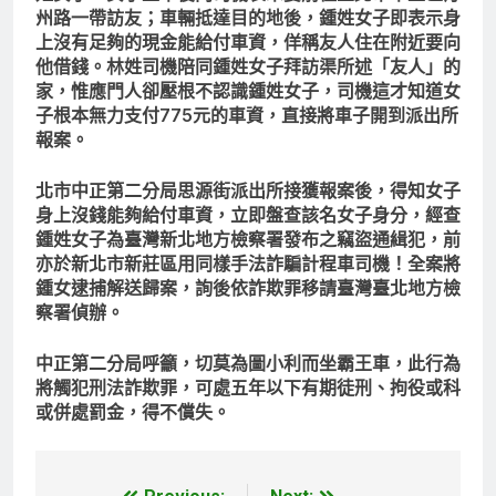
州路一帶訪友；車輛抵達目的地後，鍾姓女子即表示身
上沒有足夠的現金能給付車資，佯稱友人住在附近要向
他借錢。林姓司機陪同鍾姓女子拜訪渠所述「友人」的
家，惟應門人卻壓根不認識鍾姓女子，司機這才知道女
子根本無力支付775元的車資，直接將車子開到派出所
報案。
北市中正第二分局思源街派出所接獲報案後，得知女子
身上沒錢能夠給付車資，立即盤查該名女子身分，經查
鍾姓女子為臺灣新北地方檢察署發布之竊盜通緝犯，前
亦於新北市新莊區用同樣手法詐騙計程車司機！全案將
鍾女逮捕解送歸案，詢後依詐欺罪移請臺灣臺北地方檢
察署偵辦。
中正第二分局呼籲，切莫為圖小利而坐霸王車，此行為
將觸犯刑法詐欺罪，可處五年以下有期徒刑、拘役或科
或併處罰金，得不償失。