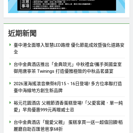
近期新聞
臺中港全面導入智慧LED路燈 優化節能成效暨強化道路安
全
台中金典酒店推出「金典琉光」中秋禮盒!攜手英國皇室
御用唐寧茶 Twinings 打造優雅極致的中秋品茗盛宴
2026濱海搖滾音樂祭8月15、16日登場! 多方位串聯打造
臺中海線地方創生新品牌
裕元花園酒店 父親節酒香蛋糕登場!「父愛窖藏．單一純
愛」早鳥優惠999元再贈威士忌
台中金典酒店「寵愛父親」 蛋糕享買一送一超值回饋!栢
麗廳自助百匯爸爸享68折