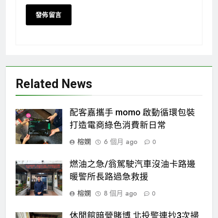
Related News
配客嘉攜手 momo 啟動循環包裝
打造電商綠色消費新日常
榕嫻
6 個月 ago
0
燃油之急/翁駕駛汽車沒油卡路邊
暖警所長路過急救援
榕嫻
8 個月 ago
0
休閒館暗營賭博 北投警連抄3次掃