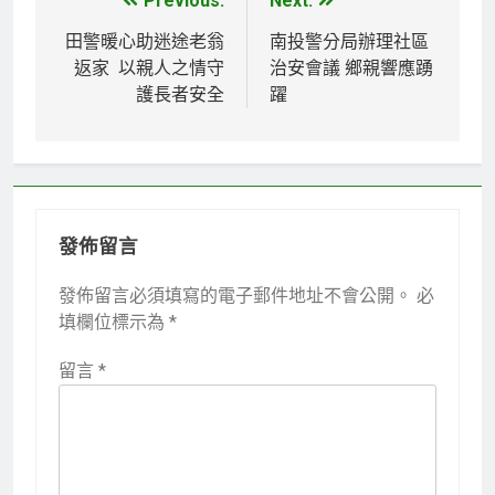
Previous:
Next:
文
章
田警暖心助迷途老翁
南投警分局辦理社區
返家 以親人之情守
治安會議 鄉親響應踴
導
護長者安全
躍
覽
發佈留言
發佈留言必須填寫的電子郵件地址不會公開。
必
填欄位標示為
*
留言
*