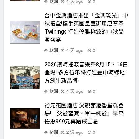
榕嫻
4 天 ago
0
台中金典酒店推出「金典琉光」中
秋禮盒!攜手英國皇室御用唐寧茶
Twinings 打造優雅極致的中秋品
茗盛宴
榕嫻
4 天 ago
0
2026濱海搖滾音樂祭8月15、16日
登場! 多方位串聯打造臺中海線地
方創生新品牌
榕嫻
4 天 ago
0
裕元花園酒店 父親節酒香蛋糕登
場!「父愛窖藏．單一純愛」早鳥
優惠999元再贈威士忌
榕嫻
2 週 ago
0