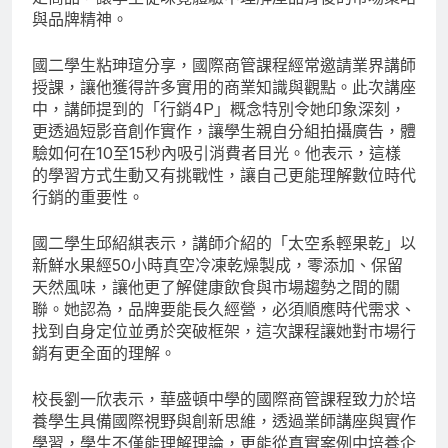
與品牌精神。
國二學生粘珅瑄分享，國際商管課程經常邀請業界講師
授課，讓他獲得許多實用的商業知識與觀點。此次講座
中，講師提到的「行銷4P」概念特別令她印象深刻，
更透過短影音創作實作，讓學生親自分組拍攝廣告，體
驗如何在10至15秒內吸引消費者目光。他表示，這樣
的學習方式生動又有挑戰性，讓自己更能理解數位時代
行銷的重要性。
國二學生邱紹綨表示，講師介紹的「太空系輕果乾」以
新鮮水果經50小時真空冷凍乾燥製成，零添加、保留
天然風味，讓他更了解健康飲食與市場趨勢之間的關
聯。她認為，品牌要能長久經營，必須順應時代需求、
找到自身定位並勇於突破框架，這次課程讓她對市場行
銷有更全面的理解。
校長劉一欣表示，華盛頓中學的國際商管課程致力於培
養學生具備國際視野與創新思維，透過業師講座與實作
學習，學生不僅能理解理論，更能從真實案例中培養企