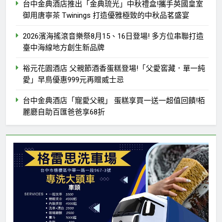
台中金典酒店推出「金典琉光」中秋禮盒!攜手英國皇室
御用唐寧茶 Twinings 打造優雅極致的中秋品茗盛宴
2026濱海搖滾音樂祭8月15、16日登場! 多方位串聯打造
臺中海線地方創生新品牌
裕元花園酒店 父親節酒香蛋糕登場!「父愛窖藏．單一純
愛」早鳥優惠999元再贈威士忌
台中金典酒店「寵愛父親」 蛋糕享買一送一超值回饋!栢
麗廳自助百匯爸爸享68折