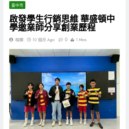
臺中市
啟發學生行銷思維 華盛頓中
學邀業師分享創業歷程
0
榕嫻
10 個月 Ago
1 Mins