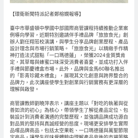
【環衛新聞特派記者鄭榕嫻報導】
臺中市華盛頓中學國中部國際商管課程持續推動企業案
例導向學習，近期特別邀請伴手禮品牌「旅旅食光」創
辦人劉任翔蒞校演講，與學生分享品牌創業歷程、產品
設計理念與市場行銷策略。「旅旅食光」以精緻手作精
神打造法式甜點「一口瑪德蓮」，榮獲2024金質獎肯
定，其草莓與蜂蜜口味深受消費者喜愛，並成功打入伴
手禮與節慶禮盒市場。此外，品牌與金馬60聯名推出
的「影青珍藏木禮盒」，展現其文化創意與跨界整合的
品牌力，此次講座使學生對創業與行銷實務有更深層的
理解與啟發。
商管課教師劉曉萍表示，講座主題以「對吃的執著與從
善如流的初心」為核心，帶領學生了解從產品定位、包
裝設計到消費者溝通的完整歷程，並強調品牌成功源自
對品質的堅持與真誠經營的態度。現場更安排學生實際
品嚐品牌商品，包括太空果乾、一口瑪德蓮與萬聖節限
定商品，讓學生從味覺體驗中理解產品背後的市場策略