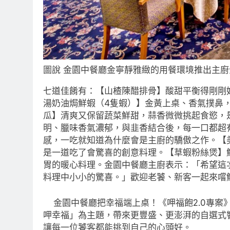
圖說 金園中餐廳金寧靜雅緻的用餐環境推出主
七道佳餚有：【山楂陳醋排骨】酸甜平衡得剛剛
湯奶油焗鮮蝦（4隻蝦）】金黃上桌、香氣撲鼻
瓜】清爽又保留蔬菜鮮甜，蒜香微微挑起食慾，
明、臘味香氣濃郁，與韭香結合後，每一口都超
感，一吃就知道為什麼會是主廚的驕傲之作。【
是一道吃了會驚喜的創意料理。【草蝦粉絲煲】
胃的暖心料理。金園中餐廳主廚表示：「希望這
料理中小小的驚喜。」歡迎老饕、新客一起來嚐
金園中餐廳把幸福端上桌！《呷福飽2.0專案》即
呷幸福」為主題，帶來更豐盛、更澎湃的自選式
讓每一位饕客都能挑到自己的心頭好。