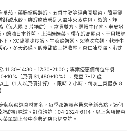
梅番茄、藥膳紹興醉蝦、五香牛腱等經典開場菜，簡單卻
香酥鹹水餃、鮮蝦腐皮卷到人氣冰火菠蘿包，蒸的、炸
（每人限 3 片捲餅）、富貴雙方、蔥爆牛仔肉、老皮嫩
蔬，蠔油日本芥藍、上湯娃娃菜、櫻花蝦高麗菜、干貝煨絲
不下，XO醬臘味炒飯、生滾鴨架粥、叉燒坟意麵、乾炒牛
暖心，冬天必備。飯後甜飲幸福收尾，杏仁凍豆腐、港式
0–14:30、17:30–21:00；專案優惠價每位午餐
90+10%（原價 $1,480+10%），兒童 7–12 歲
 2 人以上（1 人以原價計算），限時 2 小時、每次上菜最多 8
)
廚藝與嚴選食材聞名，每季都為饕客帶來全新亮點。這個
的好味道。訂位洽詢：04-2324-6114，以上各項優惠
與菜單請上台中金典酒店官網查詢。