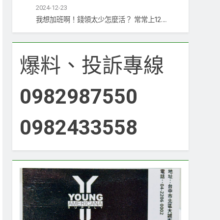
2024-12-23
我想加班啊！錢領太少怎麼活？ 常常上12…
爆料、投訴專線
0982987550
0982433558