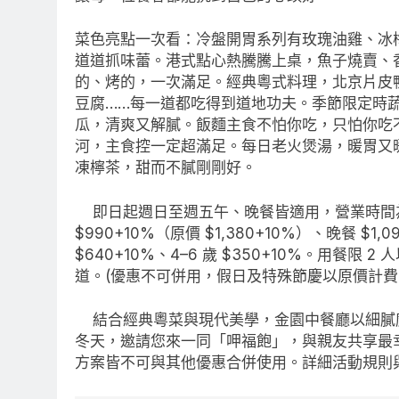
菜色亮點一次看：冷盤開胃系列有玫瑰油雞、冰
道道抓味蕾。港式點心熱騰騰上桌，魚子燒賣、
的、烤的，一次滿足。經典粵式料理，北京片皮鴨
豆腐……每一道都吃得到道地功夫。季節限定時
瓜，清爽又解膩。飯麵主食不怕你吃，只怕你吃
河，主食控一定超滿足。每日老火煲湯，暖胃又
凍檸茶，甜而不膩剛剛好。
即日起週日至週五午、晚餐皆適用，營業時間為 11:3
$990+10%（原價 $1,380+10%）、晚餐 $1,0
$640+10%、4–6 歲 $350+10%。用餐限
道。(優惠不可併用，假日及特殊節慶以原價計費
結合經典粵菜與現代美學，金園中餐廳以細膩
冬天，邀請您來一同「呷福飽」，與親友共享最幸福
方案皆不可與其他優惠合併使用。詳細活動規則