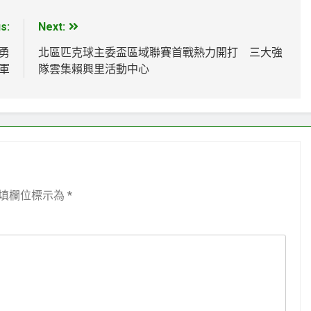
s:
Next:
勇
北區匹克球主委盃區域聯賽首戰熱力開打 三大強
軍
隊雲集賴興里活動中心
填欄位標示為
*