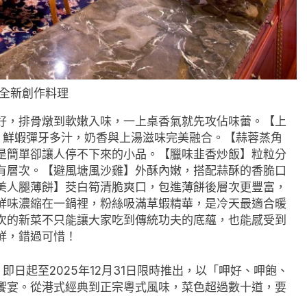
廚全新創作料理
好，排骨燉到軟嫩入味，一上桌香氣就先攻佔味蕾。【上
，鮮蝦彈牙多汁，奶香與上湯滋味完美融合。【蒜蓉蒸角
是簡單卻讓人停不下來的小品。【臘味韭香炒飯】粒粒分
有層次。【避風塘風沙雞】外酥內嫩，搭配蒜酥的香脆口
美人腿薄餅】茭白筍清脆爽口，包進薄餅後層次更豐富，
鮮味濃縮在一鍋裡，粉絲吸滿草蝦精華，是冷天最適合暖
次的新菜不只能讓大家吃到傳統功夫的底蘊，也能感受到
鮮，錯過可惜！
日起至2025年12月31日限時推出，以「呷好、呷飽、
饗宴。從港式經典到正宗粵式風味，菜色超過數十道，要