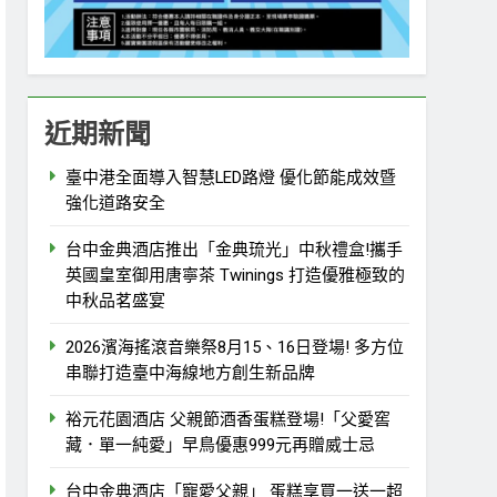
近期新聞
臺中港全面導入智慧LED路燈 優化節能成效暨
強化道路安全
台中金典酒店推出「金典琉光」中秋禮盒!攜手
英國皇室御用唐寧茶 Twinings 打造優雅極致的
中秋品茗盛宴
2026濱海搖滾音樂祭8月15、16日登場! 多方位
串聯打造臺中海線地方創生新品牌
裕元花園酒店 父親節酒香蛋糕登場!「父愛窖
藏．單一純愛」早鳥優惠999元再贈威士忌
台中金典酒店「寵愛父親」 蛋糕享買一送一超