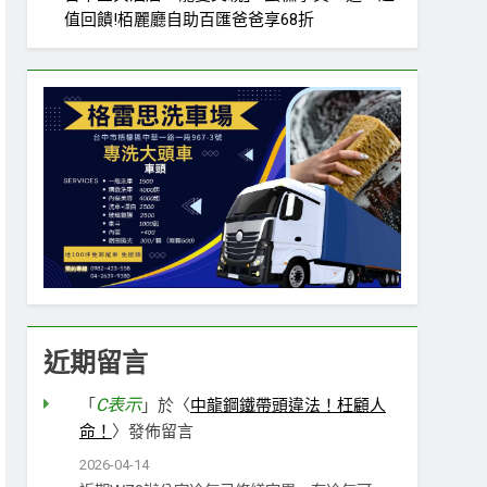
值回饋!栢麗廳自助百匯爸爸享68折
近期留言
C表示
「
」於〈
中龍鋼鐵帶頭違法！枉顧人
命！
〉發佈留言
2026-04-14