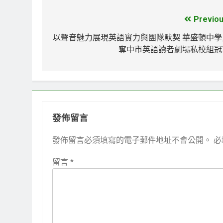
Previou
文
章
以聲音魅力展現英語實力與團隊默契 華盛頓中學
奪中市英語讀者劇場私校組冠
導
覽
發佈留言
發佈留言必須填寫的電子郵件地址不會公開。
必
留言
*