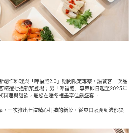
創作料理與「呷福飽2.0」期間限定專案，讓饕客一次品
主廚精選七道新菜登場；另「呷福飽」專案即日起至2025年
粵式料理與甜飲，邀您在暖冬裡盡享佳餚盛宴。
藝，一次推出七道精心打造的新菜，從爽口蔬食到濃郁煲