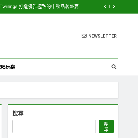
inings 打造優雅極致的中秋品茗盛宴
26濱海搖滾音樂祭8月15、16日登場! 多方位串聯打造臺中海線地方創生新品牌
豪華卡司強勢公布 點燃台中海線夏日熱潮
NEWSLETTER
LED路燈 優化節能成效暨強化道路安全
inings 打造優雅極致的中秋品茗盛宴
吃喝玩樂
26濱海搖滾音樂祭8月15、16日登場! 多方位串聯打造臺中海線地方創生新品牌
豪華卡司強勢公布 點燃台中海線夏日熱潮
搜尋
搜
尋