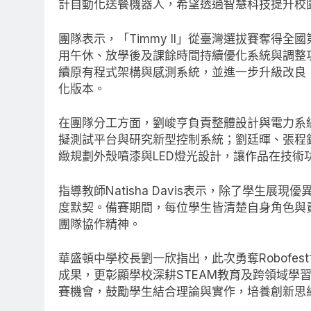
計自動化送餐機器人，希望透過智慧科技提升校
團隊表示，「Timmy II」從臺灣選拔賽奪得
用午休、放學後及課餘時間持續優化系統與調整功
續原有程式架構與感測系統，並進一步升級改良
化版本。
在團隊分工方面，劉峻亨負責整體設計與電力系
擬測試平台與研究新型控制系統；劉廷暉、張程
緻規劃外殼噴漆與LED燈光設計，讓作品在技術
指導教師Natisha Davis表示，除了學生
度默契。備賽期間，每位學生皆清楚自身角色與
團隊協作精神。
華盛頓中學校長劉一欣指出，此次勇奪Robofe
成果，更彰顯學校深耕STEAM教育及跨領域學
賽機會，鼓勵學生結合理論與實作，培養創新思