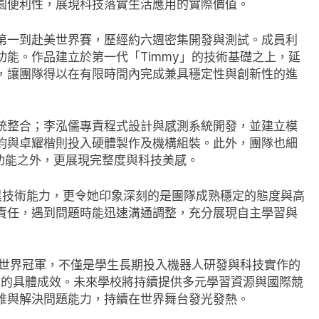
園便利性，展現科技落實生活應用的實際價值。
全國第一到赴美世界賽，歷經約六週密集開發與測試。成員利
能。作品建立於第一代「Timmy」的技術基礎之上，延
，讓團隊得以在有限時間內完成兼具穩定性與創新性的進
統整合；李泓儒專責程式設計與感測系統開發，並建立模
鈞與卓耀楷則投入硬體製作及機構組裝。此外，團隊也細
功能之外，更展現完整度與科技美感。
展現優異技術能力，更令她印象深刻的是團隊成熟穩定的態度與高
責任，遇到問題時能迅速溝通調整，充分展現自主學習與
st世界冠軍，不僅是學生長期投入機器人研發與科技實作的
習的具體成效。未來學校將持續提供多元學習資源與國際競
維與解決問題能力，持續在世界舞台發光發熱。