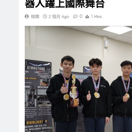
器人躍上國際舞台
0
榕嫻
2 個月 Ago
1 Mins