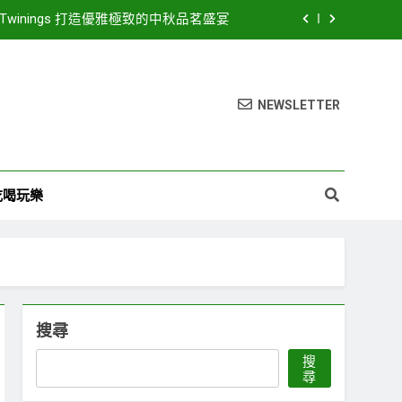
inings 打造優雅極致的中秋品茗盛宴
26濱海搖滾音樂祭8月15、16日登場! 多方位串聯打造臺中海線地方創生新品牌
豪華卡司強勢公布 點燃台中海線夏日熱潮
NEWSLETTER
LED路燈 優化節能成效暨強化道路安全
inings 打造優雅極致的中秋品茗盛宴
吃喝玩樂
26濱海搖滾音樂祭8月15、16日登場! 多方位串聯打造臺中海線地方創生新品牌
豪華卡司強勢公布 點燃台中海線夏日熱潮
搜尋
搜
尋