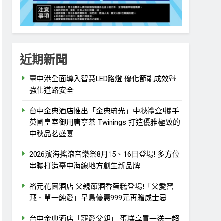
近期新聞
臺中港全面導入智慧LED路燈 優化節能成效暨
強化道路安全
台中金典酒店推出「金典琉光」中秋禮盒!攜手
英國皇室御用唐寧茶 Twinings 打造優雅極致的
中秋品茗盛宴
2026濱海搖滾音樂祭8月15、16日登場! 多方位
串聯打造臺中海線地方創生新品牌
裕元花園酒店 父親節酒香蛋糕登場!「父愛窖
藏．單一純愛」早鳥優惠999元再贈威士忌
台中金典酒店「寵愛父親」 蛋糕享買一送一超