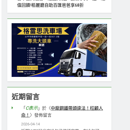
值回饋!栢麗廳自助百匯爸爸享68折
近期留言
C表示
「
」於〈
中龍鋼鐵帶頭違法！枉顧人
命！
〉發佈留言
2026-04-14