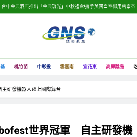
台中金典酒店推出「金典琉光」中秋禮盒!攜手英國皇室御用唐寧茶 Tw
20
2025濱海搖滾音樂祭記者會隆重登場！
臺中港全面導入智慧
衛新聞
台中金典酒店推出「金典琉光」中秋禮盒!攜手英國皇室御用唐寧茶 Tw
北基
桃竹苗
中彰投
雲嘉南
宜花東
高屏離島
20
2025濱海搖滾音樂祭記者會隆重登場！
軍 自主研發機器人躍上國際舞台
bofest世界冠軍 自主研發機