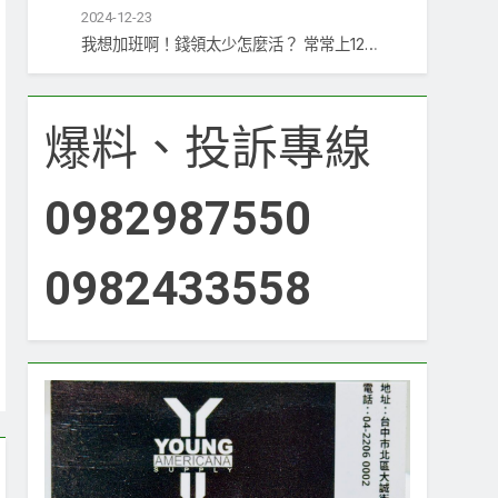
2024-12-23
我想加班啊！錢領太少怎麼活？ 常常上12…
爆料、投訴專線
0982987550
0982433558