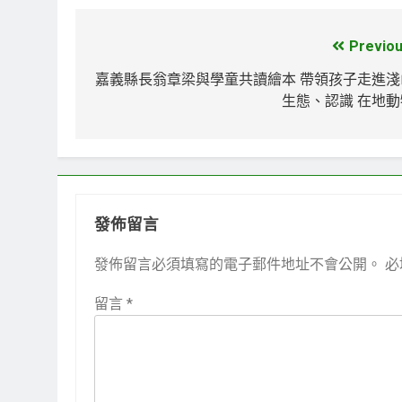
Previou
文
章
嘉義縣長翁章梁與學童共讀繪本 帶領孩子走進淺
生態、認識 在地動
導
覽
發佈留言
發佈留言必須填寫的電子郵件地址不會公開。
必
留言
*