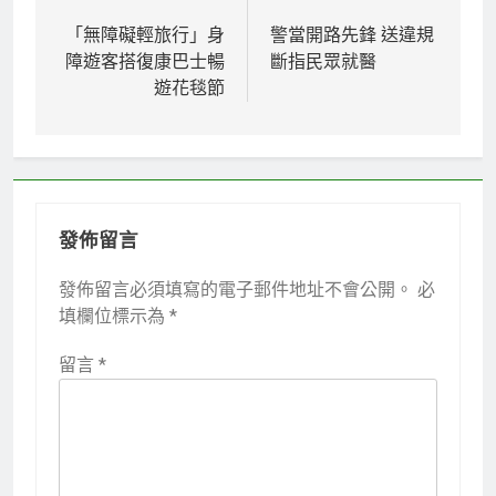
章
「無障礙輕旅行」身
警當開路先鋒 送違規
障遊客搭復康巴士暢
斷指民眾就醫
導
遊花毯節
覽
發佈留言
發佈留言必須填寫的電子郵件地址不會公開。
必
填欄位標示為
*
留言
*