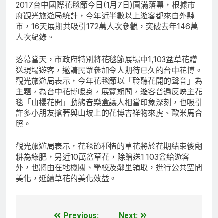
2017台中國際花毯節今日(1月7日)圓滿落幕，根據市
府觀光旅遊局統計，今年近半數以上遊客都來自外縣
市，16天展期共吸引172萬人次參觀，突破去年146萬
人次紀錄。
落幕當天，市政府特別將花毯節展場中1,103盆草花贈
送現場遊客，邀請民眾參加令人期待已久的台中花博。
觀光旅遊局表示，今年花毯節以「聆聽花開的聲音」為
主題，為台中花博暖身，展覽期間，遊客普遍反映主花
毯「山櫻花開」動態音樂盒讓人相當印象深刻，也吸引
許多小朋友搶著與山坡上的花博吉祥物來虎、歐米馬合
照。
觀光旅遊局表示，花毯節種植的草花將於花期結束後翻
耕為綠肥，另近10萬盆草花，除贈送1,103盆給遊客
外，也將由在地機關、學校及鄰里領取，進行公共空間
美化，延續草花的美化效益。
Previous:
Next:
文