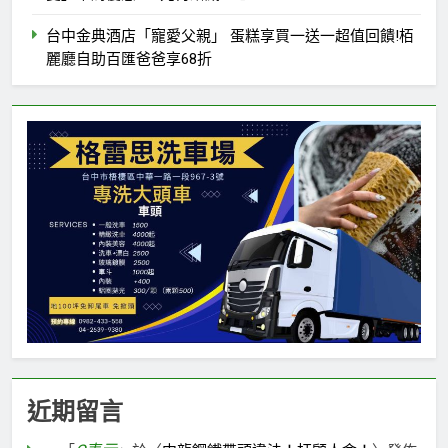
台中金典酒店「寵愛父親」 蛋糕享買一送一超值回饋!栢
麗廳自助百匯爸爸享68折
近期留言