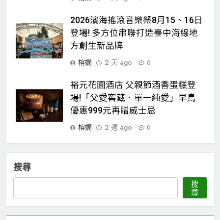
2026濱海搖滾音樂祭8月15、16日
登場! 多方位串聯打造臺中海線地
方創生新品牌
榕嫻
2 天 ago
0
裕元花園酒店 父親節酒香蛋糕登
場!「父愛窖藏．單一純愛」早鳥
優惠999元再贈威士忌
榕嫻
2 週 ago
0
搜尋
搜
尋