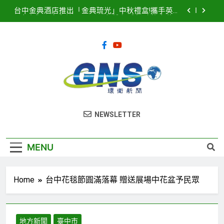
Skip
台中金典酒店推出「金典琉光」中秋禮盒!攜手英國
to
皇室御用唐寧茶 Twinings 打造優雅極致的中秋品
茗盛宴
content
2026濱海搖滾音樂祭8月15、16日登場! 多方位串
聯打造臺中海線地方創生新品牌
2025濱海搖滾音樂祭記者會隆重登場！豪華卡司強
勢公布 點燃台中海線夏日熱潮
臺中港全面導入智慧LED路燈 優化節能成效暨強化
道路安全
台中金典酒店推出「金典琉光」中秋禮盒!攜手英國
環衛新聞
皇室御用唐寧茶 Twinings 打造優雅極致的中秋品
NEWSLETTER
茗盛宴
2026濱海搖滾音樂祭8月15、16日登場! 多方位串
聯打造臺中海線地方創生新品牌
2025濱海搖滾音樂祭記者會隆重登場！豪華卡司強
MENU
勢公布 點燃台中海線夏日熱潮
Home
台中花毯節圓滿落幕 贈送展場中花盆予民眾
地方新聞
臺中市