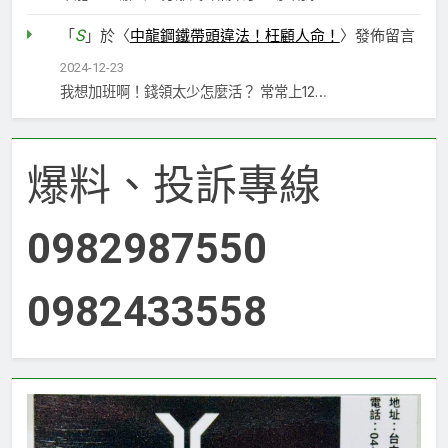
S
「
」於〈
中龍鋼鐵帶頭違法！枉顧人命！
〉發佈留言
2024-12-23
我想加班啊！錢領太少怎麼活？ 常常上12…
爆料、投訴專線
0982987550
0982433558