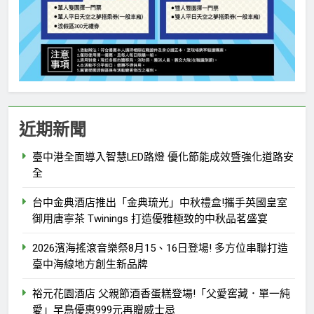
近期新聞
臺中港全面導入智慧LED路燈 優化節能成效暨強化道路安
全
台中金典酒店推出「金典琉光」中秋禮盒!攜手英國皇室
御用唐寧茶 Twinings 打造優雅極致的中秋品茗盛宴
2026濱海搖滾音樂祭8月15、16日登場! 多方位串聯打造
臺中海線地方創生新品牌
裕元花園酒店 父親節酒香蛋糕登場!「父愛窖藏．單一純
愛」早鳥優惠999元再贈威士忌