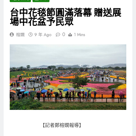
台中花毯節圓滿落幕 贈送展
場中花盆予民眾
0
榕嫻
9 年 Ago
1 Mins
【記者鄭榕嫻報導】