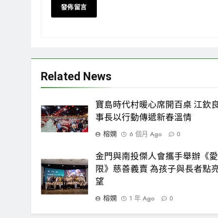
Related News
寶島時代村暖心席開百桌 江欽
事長以行動傳遞新春溫情
榕嫻
6 個月 Ago
0
金門與南投傑人會攜手舉辦《
限》慈善義賣 為孩子與長者點
望
榕嫻
1 年 Ago
0