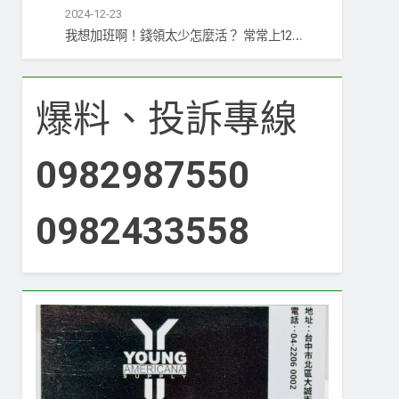
2024-12-23
我想加班啊！錢領太少怎麼活？ 常常上12…
爆料、投訴專線
0982987550
0982433558