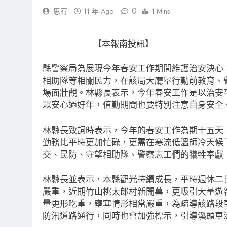
0
思宥
11 年 Ago
1 Mins
【本報南投訊】
縣警察局為展現今年春安工作期間維護治安決心
相助隊等相關民力，在該局大廳舉行勤前教育、
場面壯觀。林縣長表示，今年春安工作是以治安
眾安心過好年，值勤期間也要特別注意自身安全
林縣長致詞時表示，今年的春安工作為期十五天
勤務比平時更加忙碌，更需在寒流低溫師冷天候
交、民防、守望相助隊、警察志工們的犧牲奉獻
林縣長並表示，本縣觀光持續成長，平時週休二
嚴重，近期竹山桃太郎村新開幕，更吸引大量遊
量更形吃重，壅塞情形相當嚴重，為疏導該路段
防汛道路通行，同時也會加強標示，引導溪頭車