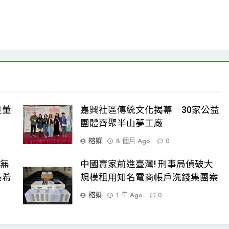
良董
嘉興社區傳統文化揭幕 30家公益
團體齊聚半山夢工廠
榕嫻
8 個月 Ago
0
愛無
中國賣家前進臺灣! 刑事局偵破大
亮希
規模租用知名電商帳戶洗錢集團案
榕嫻
1 年 Ago
0