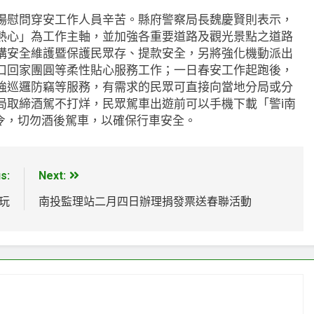
場慰問穿安工作人員辛苦。縣府警察局長魏慶賢則表示，
熱心」為工作主軸，並加強各重要道路及觀光景點之道路
構安全維護暨保護民眾存、提款安全，另將強化機動派出
口回家團圓等柔性貼心服務工作；一日春安工作起跑後，
強巡邏防竊等服務，有需求的民眾可直接向當地分局或分
局取締酒駕不打烊，民眾駕車出遊前可以手機下載「警i南
令，切勿酒後駕車，以確保行車安全。
s:
Next:
玩
南投監理站二月四日辦理捐發票送春聯活動