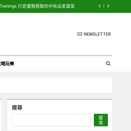
inings 打造優雅極致的中秋品茗盛宴
26濱海搖滾音樂祭8月15、16日登場! 多方位串聯打造臺中海線地方創生新品牌
豪華卡司強勢公布 點燃台中海線夏日熱潮
NEWSLETTER
LED路燈 優化節能成效暨強化道路安全
inings 打造優雅極致的中秋品茗盛宴
吃喝玩樂
26濱海搖滾音樂祭8月15、16日登場! 多方位串聯打造臺中海線地方創生新品牌
豪華卡司強勢公布 點燃台中海線夏日熱潮
搜尋
搜
尋