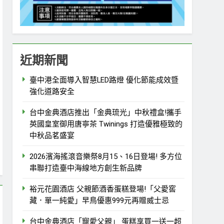
近期新聞
臺中港全面導入智慧LED路燈 優化節能成效暨
強化道路安全
台中金典酒店推出「金典琉光」中秋禮盒!攜手
英國皇室御用唐寧茶 Twinings 打造優雅極致的
中秋品茗盛宴
2026濱海搖滾音樂祭8月15、16日登場! 多方位
串聯打造臺中海線地方創生新品牌
裕元花園酒店 父親節酒香蛋糕登場!「父愛窖
藏．單一純愛」早鳥優惠999元再贈威士忌
台中金典酒店「寵愛父親」 蛋糕享買一送一超