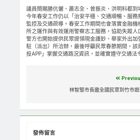
議員簡賜勝伉儷、蕭志全、曾振炎、洪明科都到
今年春安工作仍以「治安平穩、交通順暢、服務
監控及交通疏導。春安工作期間也會落實金融機
所之運作與有效運用警察志工服務，協助失蹤人
警方也開始提供民眾提領現金護鈔、舉家外出加
駐（派出）所洽辦，最後呼籲民眾春節期間，該
投APP」掌握交通路況資訊，並確實遵守交通法
Previou
文
章
林智堅市長邀全國民眾到竹市遊
導
覽
發佈留言