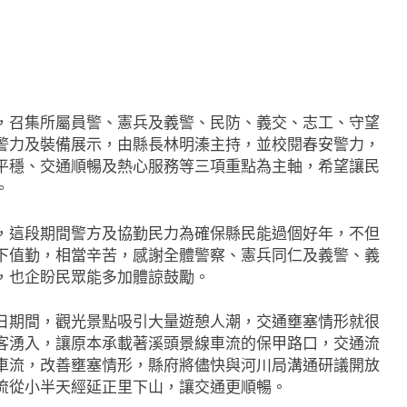
，召集所屬員警、憲兵及義警、民防、義交、志工、守望
警力及裝備展示，由縣長林明溱主持，並校閱春安警力，
平穩、交通順暢及熱心服務等三項重點為主軸，希望讓民
。
，這段期間警方及協勤民力為確保縣民能過個好年，不但
下值勤，相當辛苦，感謝全體警察、憲兵同仁及義警、義
，也企盼民眾能多加體諒鼓勵。
日期間，觀光景點吸引大量遊憩人潮，交通壅塞情形就很
客湧入，讓原本承載著溪頭景線車流的保甲路口，交通流
車流，改善壅塞情形，縣府將儘快與河川局溝通研議開放
流從小半天經延正里下山，讓交通更順暢。