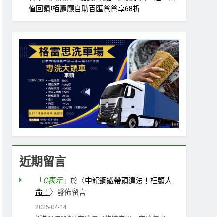
值回饋!栢麗廳自助百匯爸爸享68折
近期留言
C表示
「
」於〈
中龍鋼鐵帶頭違法！枉顧人
命！
〉發佈留言
2026-04-14