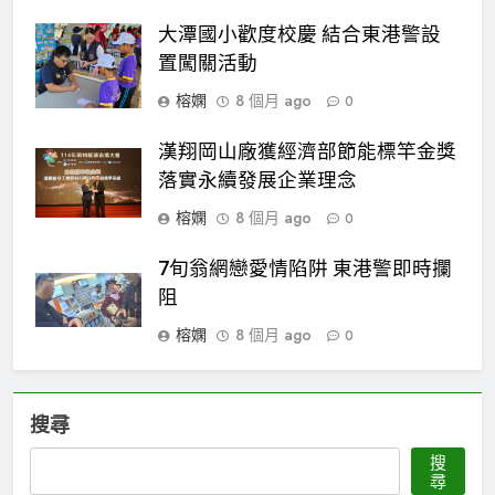
大潭國小歡度校慶 結合東港警設
置闖關活動
榕嫻
8 個月 ago
0
漢翔岡山廠獲經濟部節能標竿金獎
落實永續發展企業理念
榕嫻
8 個月 ago
0
7旬翁網戀愛情陷阱 東港警即時攔
阻
榕嫻
8 個月 ago
0
搜尋
搜
尋