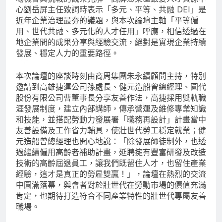
心劉岳屏主任致詞時表示「多元、平等、共融 DEI」是
近年企業治理最夯的議題，與本次論壇主軸「平等僱
用、世代共融、多元化的人才任用」呼應，相信透過在
地企業間的成果分享與經驗交流，絕對是實現企業持續
發展、穩定人力的重要路徑。
本次論壇的座談時刻由商周集團朱永續顧問主持，特別
邀請到高雄捷運公司孫處長、健元造船曾總經理、圓代
股份有限公司曹董事長分享友善作法，高捷採用雙軌職
涯發展制度，建立內部講師，傳承營運及維修專業知識
和技能，並搭配勞動力發展署「職務再設計」計畫當中
友善設備及工作省力輔具，使壯世代勞工穩定就業；健
元造船曾總經理也開心地說：「除發展師徒制外，也透
過繼續僱用高齡者補助計畫，延聘擁有豐富研發及改造
技術的高齡屆退員工，讓我們既留住人才，也留住產業
經驗，這才是真正的勞雇雙贏！」，論壇在熱烈的交流
中圓滿落幕，與會者對於壯世代在勞動市場的價值充滿
肯定，也期待打造符合不同產業特性的壯世代專屬友善
職場。