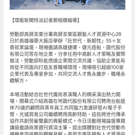
【環衛新聞特派記者鄭榕嫻報導】
勞動部高屏澎東分署高屏澎東區銀髮人才資源中心28
日於高雄福華大飯店舉辦「壯世代．新韌性」55＋友
善就業論壇，現場邀請高雄捷運、健元造船、圓代股份
有限公司等在地企業，分享任用中高齡人才策略及實際
做法，勞動部盼能透過企業間交流共識，協助企業能有
效從不同面向打造友善職場環境，現場吸引超過100家
企業代表及專家參加，共同交流人才雋永撇步、職場永
續解方。
本場活動結合壯世代魔術表演職人的精采演出熱力開
場，開幕式介紹高雄在地圓代股份有限公司聘用台船退
休70歲的顧問與青年員工共同腦力激盪研發AI電子手
臂、光城貿易公司繼續聘用高齡特助，這些跨世代傳承
協作共創勞雇雙贏的典範模式。今日活動現場論壇專題
講座邀請商業週刊資深主筆，提出媒體對壯世代勞動市
場機會與挑戰的觀察見解。高屏澎東區銀髮人才資源中