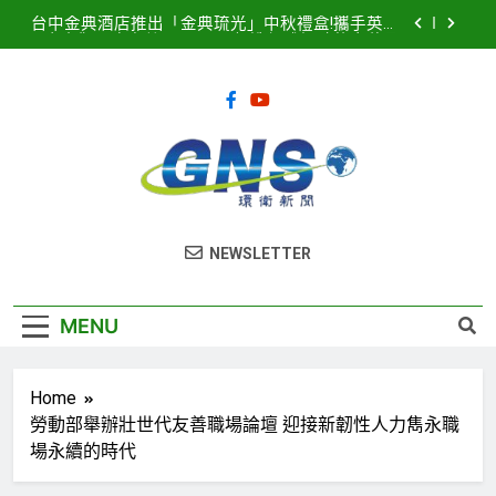
Skip
台中金典酒店推出「金典琉光」中秋禮盒!攜手英國
to
皇室御用唐寧茶 Twinings 打造優雅極致的中秋品
茗盛宴
content
2026濱海搖滾音樂祭8月15、16日登場! 多方位串
聯打造臺中海線地方創生新品牌
2025濱海搖滾音樂祭記者會隆重登場！豪華卡司強
勢公布 點燃台中海線夏日熱潮
臺中港全面導入智慧LED路燈 優化節能成效暨強化
道路安全
台中金典酒店推出「金典琉光」中秋禮盒!攜手英國
環衛新聞
皇室御用唐寧茶 Twinings 打造優雅極致的中秋品
NEWSLETTER
茗盛宴
2026濱海搖滾音樂祭8月15、16日登場! 多方位串
聯打造臺中海線地方創生新品牌
2025濱海搖滾音樂祭記者會隆重登場！豪華卡司強
MENU
勢公布 點燃台中海線夏日熱潮
Home
勞動部舉辦壯世代友善職場論壇 迎接新韌性人力雋永職
場永續的時代