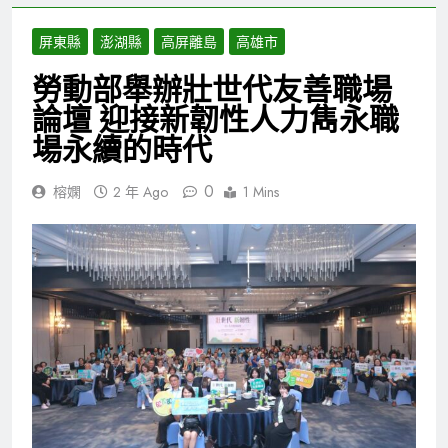
屏東縣
澎湖縣
高屏離島
高雄市
勞動部舉辦壯世代友善職場
論壇 迎接新韌性人力雋永職
場永續的時代
0
榕嫻
2 年 Ago
1 Mins