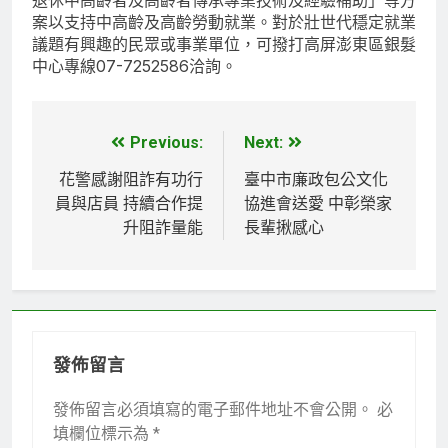
案以支持中高齡及高齡勞動就業。對於壯世代穩定就業
議題有興趣的民眾或事業單位，可撥打高屏澎東區銀髮
中心專線07-7252586洽詢。
Previous:
Next:
文
章
花警感謝阻詐有功行
臺中市廉政包公文化
員與店員 持續合作提
協進會送愛 中彰榮家
導
升阻詐量能
長輩揪感心
覽
發佈留言
發佈留言必須填寫的電子郵件地址不會公開。
必
填欄位標示為
*