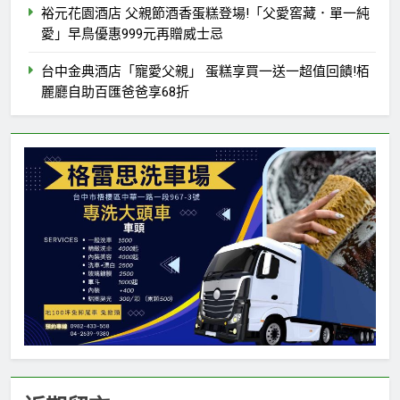
裕元花園酒店 父親節酒香蛋糕登場!「父愛窖藏．單一純
愛」早鳥優惠999元再贈威士忌
台中金典酒店「寵愛父親」 蛋糕享買一送一超值回饋!栢
麗廳自助百匯爸爸享68折