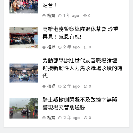
站台！
榕嫻
1 年 ago
0
高雄港務警察總隊退休茶會 珍重
再見！感恩有您!
榕嫻
2 年 ago
0
勞動部舉辦壯世代友善職場論壇
迎接新韌性人力雋永職場永續的時
代
榕嫻
2 年 ago
0
騎士疑樹倒閃避不及致撞幸無礙
警現場交管助送醫
榕嫻
2 年 ago
0