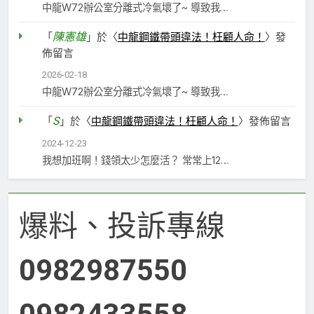
中龍W72辦公室分離式冷氣壞了~ 導致我…
陳憲雄
「
」於〈
中龍鋼鐵帶頭違法！枉顧人命！
〉發
佈留言
2026-02-18
中龍W72辦公室分離式冷氣壞了~ 導致我…
S
「
」於〈
中龍鋼鐵帶頭違法！枉顧人命！
〉發佈留言
2024-12-23
我想加班啊！錢領太少怎麼活？ 常常上12…
爆料、投訴專線
0982987550