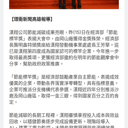
【環衛新聞高雄報導】
漢翔公司節能減碳成果亮眼，昨(15)日在經濟部「節能
標竿獎」表揚大會中，由岡山廠獲得金獎殊榮。經濟部
長龔明鑫特頒獎座給漢翔發動機事業處處長王芳華。這
已是漢翔第四度成為國家認可的標竿企業，今年進一步
取得最高獎項，更獲經濟部邀約在明年的節能觀摩會中
分享，幫助政府政策推廣。
「節能標竿獎」是經濟部鼓勵產業自主節能，表揚成效
優異的企業，帶動各界落實淨零轉型，具有指標意義。
企業可推派分支機構代表參選，漢翔近四年分別推派沙
鹿及岡山廠區，取得一金三銀，得到國家百分之百的肯
定。
節能減碳的長期工程裡，漢翔審慎拿捏投入成本與效益
回收，以穩健節奏逐步完成設備更新。現階段導入
AI，建置了電力監控、太陽能發電管理與能源績效量