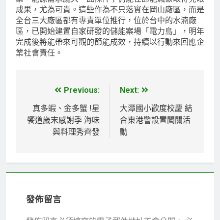
成果，尤為可貴。這些作為不只落實在岡山廠區，而是
全台三大廠區都有專責單位推行，位於台中的水湳廠
區，已開始建置自家研發的儲能案場「電力島」，明年
完成後將能帶來可觀的節能成效，持續以行動來回應企
業社會責任。
Previous:
Next:
文
章
真多蝦、金多蟹 !星
大潭國小歡度校慶 結
饗道歲末感謝季 海味
合東港警設置闖關活
導
與料理秀齊發
動
覽
發佈留言