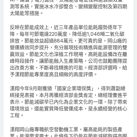
測等系統，實施冰水冷卻整合、變頻變壓控制及第四期
太陽能等措施。
反映在節能成效上，近三年產品單位能耗趨勢逐年下
降，每年可節電達220萬度、降低逾1,046噸二氧化碳
排放，節能效益超過884萬元，更可貴的是，岡山廠的
營運績效同步提升，充分展現技術精進與能源管理的雙
贏效益。節能文化也深植工作現場，高耗能設備改在離
峰時段操作，讓節能融入生產策略，公司也鼓勵團隊提
出改善方案，不斷尋找精進的可能。經濟部評選時，給
予漢翔節能專業度高且細緻的高度評價。
漢翔今年9月剛獲頒「國家企業環保獎」，得到蕭副總
統接見表揚，本月再獲經濟部金獎肯定，總經理曹進平
表示，節能減碳早已內化為企業文化的一環，除了帶來
環境效益，還能實質降低營運成本，是永續經營的核心
工程。
漢翔岡山廠專職航空發動機工業，屬高能耗的製造產
業，能源需求龐大，此條件下仍能在節能減碳取得亮眼