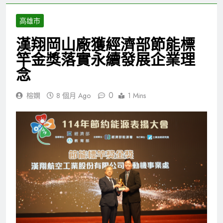
高雄市
漢翔岡山廠獲經濟部節能標
竿金獎落實永續發展企業理
念
0
榕嫻
8 個月 Ago
1 Mins