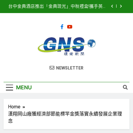
Skip
台中金典酒店推出「金典琉光」中秋禮盒!攜手英國
to
皇室御用唐寧茶 Twinings 打造優雅極致的中秋品
茗盛宴
content
2026濱海搖滾音樂祭8月15、16日登場! 多方位串
聯打造臺中海線地方創生新品牌
2025濱海搖滾音樂祭記者會隆重登場！豪華卡司強
勢公布 點燃台中海線夏日熱潮
臺中港全面導入智慧LED路燈 優化節能成效暨強化
道路安全
台中金典酒店推出「金典琉光」中秋禮盒!攜手英國
環衛新聞
皇室御用唐寧茶 Twinings 打造優雅極致的中秋品
NEWSLETTER
茗盛宴
2026濱海搖滾音樂祭8月15、16日登場! 多方位串
聯打造臺中海線地方創生新品牌
2025濱海搖滾音樂祭記者會隆重登場！豪華卡司強
MENU
勢公布 點燃台中海線夏日熱潮
Home
漢翔岡山廠獲經濟部節能標竿金獎落實永續發展企業理
念