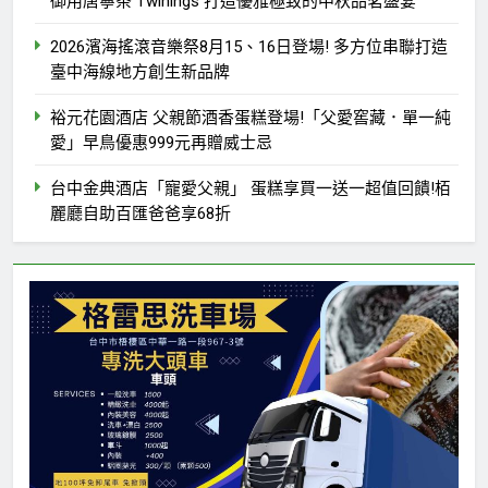
御用唐寧茶 Twinings 打造優雅極致的中秋品茗盛宴
2026濱海搖滾音樂祭8月15、16日登場! 多方位串聯打造
臺中海線地方創生新品牌
裕元花園酒店 父親節酒香蛋糕登場!「父愛窖藏．單一純
愛」早鳥優惠999元再贈威士忌
台中金典酒店「寵愛父親」 蛋糕享買一送一超值回饋!栢
麗廳自助百匯爸爸享68折