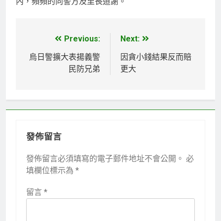
內，頻頻的向警方及里長道謝。
Previous:
Next:
文
章
烏日警擴大表揚義警
因貪小錢結果反而賠
民防兄弟
更大
導
覽
發佈留言
發佈留言必須填寫的電子郵件地址不會公開。
必
填欄位標示為
*
留言
*