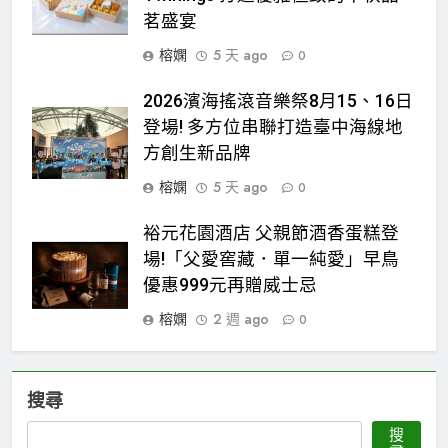
茗盛宴
榕嫻
5 天 ago
0
2026濱海搖滾音樂祭8月15、16日
登場! 多方位串聯打造臺中海線地
方創生新品牌
榕嫻
5 天 ago
0
裕元花園酒店 父親節酒香蛋糕登
場!「父愛窖藏．單一純愛」早鳥
優惠999元再贈威士忌
榕嫻
2 週 ago
0
搜尋
搜