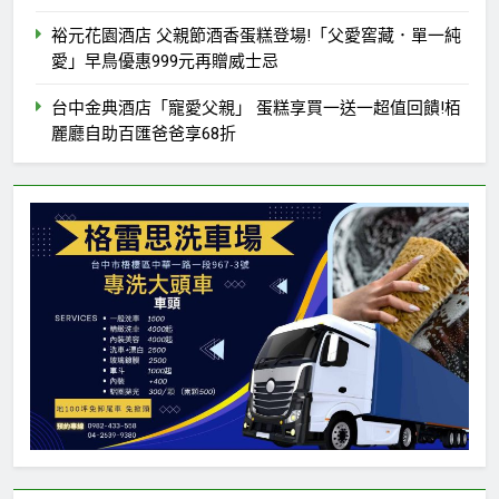
裕元花園酒店 父親節酒香蛋糕登場!「父愛窖藏．單一純
愛」早鳥優惠999元再贈威士忌
台中金典酒店「寵愛父親」 蛋糕享買一送一超值回饋!栢
麗廳自助百匯爸爸享68折