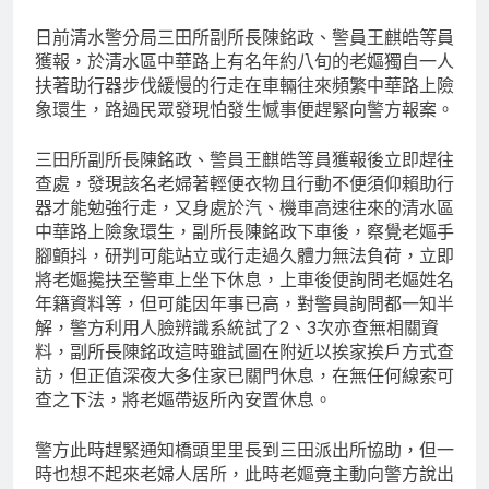
日前清水警分局三田所副所長陳銘政、警員王麒皓等員
獲報，於清水區中華路上有名年約八旬的老嫗獨自一人
扶著助行器步伐緩慢的行走在車輛往來頻繁中華路上險
象環生，路過民眾發現怕發生憾事便趕緊向警方報案。
三田所副所長陳銘政、警員王麒皓等員獲報後立即趕往
查處，發現該名老婦著輕便衣物且行動不便須仰賴助行
器才能勉強行走，又身處於汽、機車高速往來的清水區
中華路上險象環生，副所長陳銘政下車後，察覺老嫗手
腳顫抖，研判可能站立或行走過久體力無法負荷，立即
將老嫗攙扶至警車上坐下休息，上車後便詢問老嫗姓名
年籍資料等，但可能因年事已高，對警員詢問都一知半
解，警方利用人臉辨識系統試了2、3次亦查無相關資
料，副所長陳銘政這時雖試圖在附近以挨家挨戶方式查
訪，但正值深夜大多住家已關門休息，在無任何線索可
查之下法，將老嫗帶返所內安置休息。
警方此時趕緊通知橋頭里里長到三田派出所協助，但一
時也想不起來老婦人居所，此時老嫗竟主動向警方說出