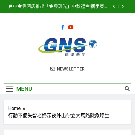
Skip
台中金典酒店推出「金典琉光」中秋禮盒!攜手英國
to
皇室御用唐寧茶 Twinings 打造優雅極致的中秋品
茗盛宴
content
2026濱海搖滾音樂祭8月15、16日登場! 多方位串
聯打造臺中海線地方創生新品牌
2025濱海搖滾音樂祭記者會隆重登場！豪華卡司強
勢公布 點燃台中海線夏日熱潮
臺中港全面導入智慧LED路燈 優化節能成效暨強化
道路安全
台中金典酒店推出「金典琉光」中秋禮盒!攜手英國
環衛新聞
皇室御用唐寧茶 Twinings 打造優雅極致的中秋品
NEWSLETTER
茗盛宴
2026濱海搖滾音樂祭8月15、16日登場! 多方位串
聯打造臺中海線地方創生新品牌
2025濱海搖滾音樂祭記者會隆重登場！豪華卡司強
MENU
勢公布 點燃台中海線夏日熱潮
Home
行動不便失智老婦深夜外出佇立大馬路險象環生