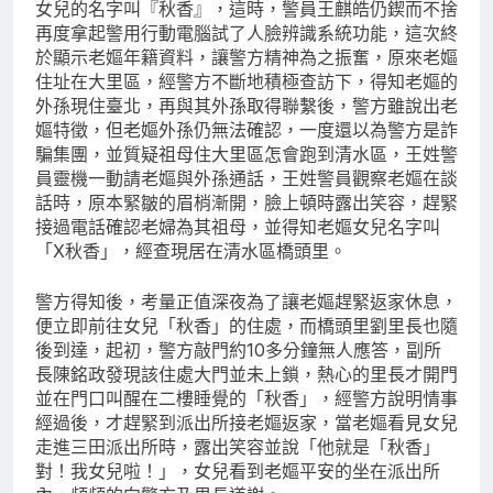
女兒的名字叫『秋香』，這時，警員王麒皓仍鍥而不捨
再度拿起警用行動電腦試了人臉辨識系統功能，這次終
於顯示老嫗年籍資料，讓警方精神為之振奮，原來老嫗
住址在大里區，經警方不斷地積極查訪下，得知老嫗的
外孫現住臺北，再與其外孫取得聯繫後，警方雖說出老
嫗特徵，但老嫗外孫仍無法確認，一度還以為警方是詐
騙集團，並質疑祖母住大里區怎會跑到清水區，王姓警
員靈機一動請老嫗與外孫通話，王姓警員觀察老嫗在談
話時，原本緊皺的眉梢漸開，臉上頓時露出笑容，趕緊
接過電話確認老婦為其祖母，並得知老嫗女兒名字叫
「X秋香」，經查現居在清水區橋頭里。
警方得知後，考量正值深夜為了讓老嫗趕緊返家休息，
便立即前往女兒「秋香」的住處，而橋頭里劉里長也隨
後到達，起初，警方敲門約10多分鐘無人應答，副所
長陳銘政發現該住處大門並未上鎖，熱心的里長才開門
並在門口叫醒在二樓睡覺的「秋香」，經警方說明情事
經過後，才趕緊到派出所接老嫗返家，當老嫗看見女兒
走進三田派出所時，露出笑容並說「他就是「秋香」
對！我女兒啦！」，女兒看到老嫗平安的坐在派出所