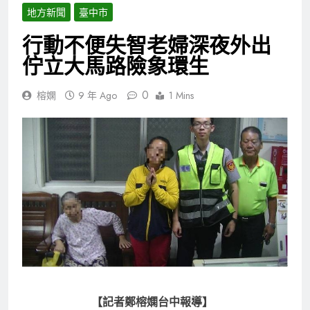
地方新聞
臺中市
行動不便失智老婦深夜外出
佇立大馬路險象環生
0
榕嫻
9 年 Ago
1 Mins
【記者鄭榕嫻台中報導】