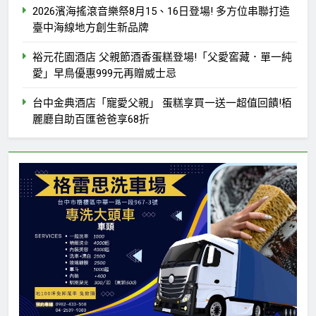
2026濱海搖滾音樂祭8月15、16日登場! 多方位串聯打造
臺中海線地方創生新品牌
裕元花園酒店 父親節酒香蛋糕登場!「父愛窖藏．單一純
愛」早鳥優惠999元再贈威士忌
台中金典酒店「寵愛父親」 蛋糕享買一送一超值回饋!栢
麗廳自助百匯爸爸享68折