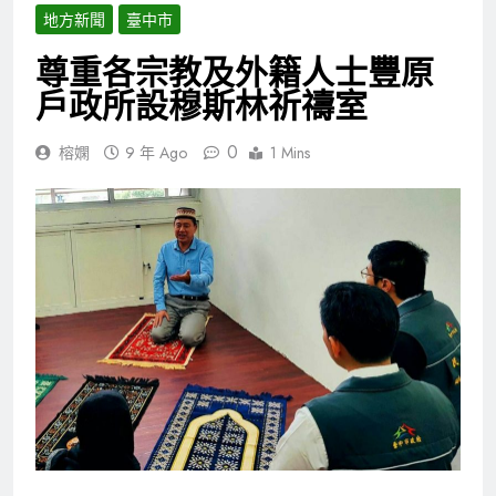
地方新聞
臺中市
尊重各宗教及外籍人士豐原
戶政所設穆斯林祈禱室
0
榕嫻
9 年 Ago
1 Mins