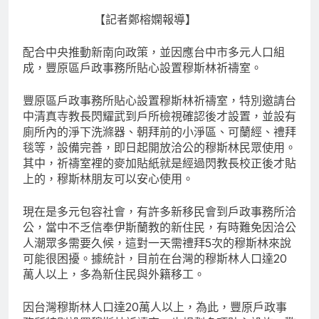
【記者鄭榕嫻報導】
配合中央推動新南向政策，並因應台中市多元人口組
成，豐原區戶政事務所貼心設置穆斯林祈禱室。
豐原區戶政事務所貼心設置穆斯林祈禱室，特別邀請台
中清真寺教長閃耀武到戶所檢視確認後才設置，並設有
廁所內的淨下洗滌器、朝拜前的小淨區、可蘭經、禮拜
毯等，設備完善，即日起開放洽公的穆斯林民眾使用。
其中，祈禱室裡的麥加貼紙就是經過閃教長校正後才貼
上的，穆斯林朋友可以安心使用。
現在是多元包容社會，有許多新移民會到戶政事務所洽
公，當中不乏信奉伊斯蘭教的新住民，有時難免因洽公
人潮眾多需要久候，這對一天需禮拜5次的穆斯林來說
可能很困擾。據統計，目前在台灣的穆斯林人口達20
萬人以上，多為新住民與外籍移工。
因台灣穆斯林人口達20萬人以上，為此，豐原戶政事