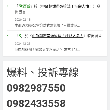
陳憲雄
「
」於〈
中龍鋼鐵帶頭違法！枉顧人命！
〉發
佈留言
2026-02-18
中龍W72辦公室分離式冷氣壞了~ 導致我…
S
「
」於〈
中龍鋼鐵帶頭違法！枉顧人命！
〉發佈留言
2024-12-23
我想加班啊！錢領太少怎麼活？ 常常上12…
爆料、投訴專線
0982987550
0982433558