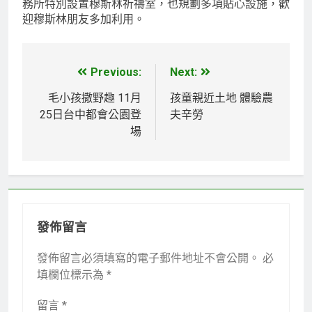
務所特別設置穆斯林祈禱室，也規劃多項貼心設施，歡
迎穆斯林朋友多加利用。
Previous:
Next:
文
章
毛小孩撒野趣 11月
孩童親近土地 體驗農
25日台中都會公園登
夫辛勞
導
場
覽
發佈留言
發佈留言必須填寫的電子郵件地址不會公開。
必
填欄位標示為
*
留言
*