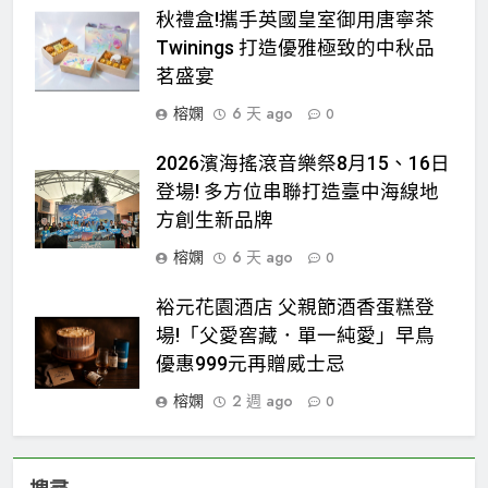
秋禮盒!攜手英國皇室御用唐寧茶
Twinings 打造優雅極致的中秋品
茗盛宴
榕嫻
6 天 ago
0
2026濱海搖滾音樂祭8月15、16日
登場! 多方位串聯打造臺中海線地
方創生新品牌
榕嫻
6 天 ago
0
裕元花園酒店 父親節酒香蛋糕登
場!「父愛窖藏．單一純愛」早鳥
優惠999元再贈威士忌
榕嫻
2 週 ago
0