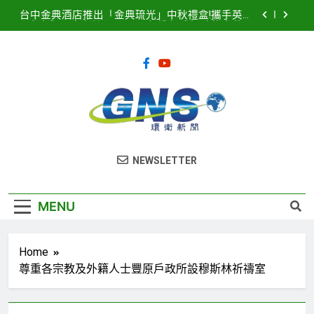
Skip
台中金典酒店推出「金典琉光」中秋禮盒!攜手英國
to
皇室御用唐寧茶 Twinings 打造優雅極致的中秋品
茗盛宴
content
2026濱海搖滾音樂祭8月15、16日登場! 多方位串
聯打造臺中海線地方創生新品牌
2025濱海搖滾音樂祭記者會隆重登場！豪華卡司強
勢公布 點燃台中海線夏日熱潮
臺中港全面導入智慧LED路燈 優化節能成效暨強化
道路安全
台中金典酒店推出「金典琉光」中秋禮盒!攜手英國
環衛新聞
皇室御用唐寧茶 Twinings 打造優雅極致的中秋品
NEWSLETTER
茗盛宴
2026濱海搖滾音樂祭8月15、16日登場! 多方位串
聯打造臺中海線地方創生新品牌
2025濱海搖滾音樂祭記者會隆重登場！豪華卡司強
MENU
勢公布 點燃台中海線夏日熱潮
Home
尊重各宗教及外籍人士豐原戶政所設穆斯林祈禱室