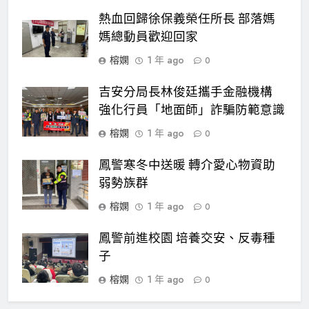
熱血回歸徐保義榮任所長 部落媽
媽總動員歡迎回家
榕嫻
1 年 ago
0
吉安分局長林俊廷攜手金融機構
強化行員「地面師」詐騙防範意識
榕嫻
1 年 ago
0
鳳警寒冬中送暖 轉介愛心物資助
弱勢族群
榕嫻
1 年 ago
0
鳳警前進校園 培養交安、反毒種
子
榕嫻
1 年 ago
0