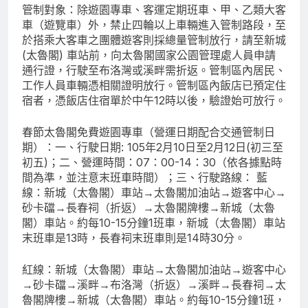
管制對象：除遊園專車、客運定期班車、甲、乙類大客
車（遊覽車）外，禁止四輪以上車輛進入管制路段，至
於搭乘大客車之團體遊客則採總量管制放行，請至新城
(太魯閣) 車站前，向太魯閣國家公園管理處人員申請
通行證，行駛至布洛灣或溪畔需折返。管制區內居民、
工作人員車輛憑相關證明放行。管制區內飯店已預定住
宿者，憑飯店住宿單於中午12時以後，驗證始可放行。
春節太魯閣免費遊園專車（營運日期配合交通管制日
期）：一、行駛日期: 105年2月10日至2月12日(初三至
初五)；二、營運時間：07：00-14：30（依各據點時
間為準，並注意末班車時間）；三、行駛路線： 藍
線：新城（太魯閣）車站→太魯閣加油站→遊客中心→
砂卡礑→長春祠（折返）→太魯閣牌樓→新城（太魯
閣）車站。約每10-15分鐘1班車，新城（太魯閣）車站
末班車是13時，長春祠末班車則是14時30分。
紅線：新城（太魯閣）車站→太魯閣加油站→遊客中心
→砂卡礑→溪畔→布洛灣（折返）→溪畔→長春祠→太
魯閣牌樓→新城（太魯閣）車站。約每10-15分鐘1班，