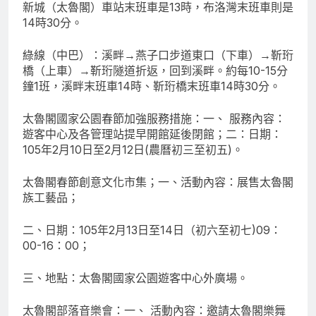
新城（太魯閣）車站末班車是13時，布洛灣末班車則是
14時30分。
綠線（中巴）：溪畔→燕子口步道東口（下車）→靳珩
橋（上車）→靳珩隧道折返，回到溪畔。約每10-15分
鐘1班，溪畔末班車14時、靳珩橋末班車14時30分。
太魯閣國家公園春節加強服務措施：一、 服務內容：
遊客中心及各管理站提早開館延後閉館；二：日期：
105年2月10日至2月12日(農曆初三至初五)。
太魯閣春節創意文化市集；一、活動內容：展售太魯閣
族工藝品；
二、日期：105年2月13日至14日（初六至初七)09：
00-16：00；
三、地點：太魯閣國家公園遊客中心外廣場。
太魯閣部落音樂會：一、 活動內容：邀請太魯閣樂舞