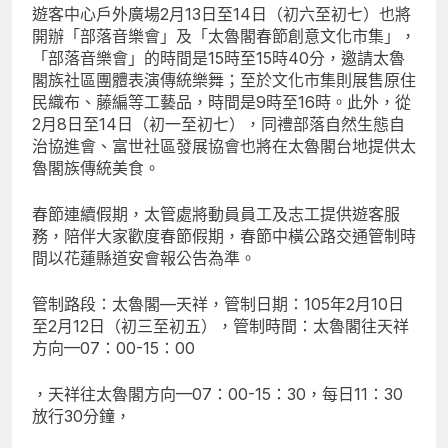
遊客中心戶外廣場2月13日至14日（初六至初七）也將
開辦「部落音樂會」及「太魯閣春節創意文化市集」，
「部落音樂會」的時間是15時至15時40分，邀請太魯
閣族社區團體表演傳統樂舞；至於文化市集則展售原住
民織布、藤編等工藝品，時間是9時至16時。此外，從
2月8日至14日（初一至初七），同禮部落自然生態自
治協進會、富世社區發展協會也將在太魯閣台地提供太
魯閣族傳統美食。
春節連續假期，太管處將動員員工及志工提供遊客服
務，陪伴大家歡度春節假期，春節中橫公路交通管制時
間以花蓮縣道安會報公告為準。
管制路段：太魯閣—天祥，管制日期：105年2月10日
至2月12日（初三至初五），管制時間：太魯閣往天祥
方向—07：00-15：00
，天祥往太魯閣方向—07：00-15：30，每日11：30
放行30分鐘，