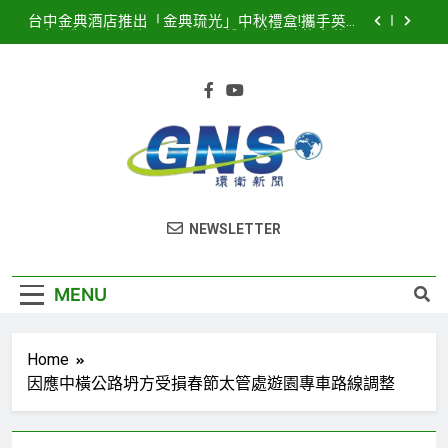
Skip
台中金典酒店推出「金典琉光」中秋禮盒!攜手英國
to
皇室御用唐寧茶 Twinings 打造優雅極致的中秋品
茗盛宴
content
2026濱海搖滾音樂祭8月15、16日登場! 多方位串
聯打造臺中海線地方創生新品牌
2025濱海搖滾音樂祭記者會隆重登場！豪華卡司強
勢公布 點燃台中海線夏日熱潮
臺中港全面導入智慧LED路燈 優化節能成效暨強化
道路安全
台中金典酒店推出「金典琉光」中秋禮盒!攜手英國
環衛新聞
皇室御用唐寧茶 Twinings 打造優雅極致的中秋品
NEWSLETTER
茗盛宴
2026濱海搖滾音樂祭8月15、16日登場! 多方位串
聯打造臺中海線地方創生新品牌
2025濱海搖滾音樂祭記者會隆重登場！豪華卡司強
MENU
勢公布 點燃台中海線夏日熱潮
Home
因應中橫公路坍方受損春節太管處遊園專車路線調整