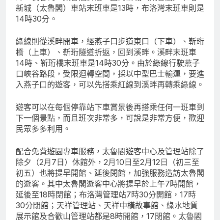
新城（太魯閣）車站末班車是13時，布洛灣末班車則是
14時30分。
綠線則從溪畔開車，經燕子口步道東口（下車）、靳珩
橋（上車）、靳珩隧道折返，回到溪畔。溪畔末班車
14時、靳珩橋末班車是14時30分。由於綠線行駛燕子
口峽谷路段，受限迴轉空間，採以中型巴士輸運，要進
入燕子口的遊客，可以先搭乘紅線到溪畔再轉乘綠線。
遊客可以在每個停靠站下車賞景後再搭乘任何一班車到
下一個景點，而且班次非常多，可說是非常方便，歡迎
民眾多多利用。
配合免費遊園專車服務，太魯閣遊客中心及管理站除了
除夕（2月7日）休館外，2月10日至2月12日（初三至
初五）也將提早開館、延後閉館，加強服務造訪太魯閣
的遊客。其中太魯閣遊客中心將提早於上午7時開館，
延後至18時閉館；布洛灣管理站7時30分開館，17時
30分閉館；天祥管理站、天祥中橫故事館、綠水地質
展示館及合歡山管理站都是8時開館，17閉館。太魯閣