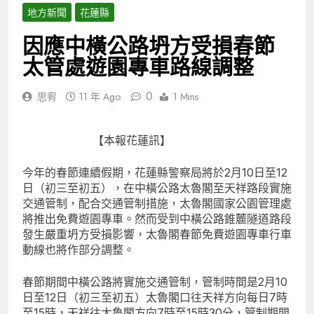
地方新聞
花蓮縣
因應中橫公路坍方受損春節
太管處遊園專車路線調整
0
思宥
11 年 Ago
1 Mins
【本報花蓮訊】
今年的春節連續假期，花蓮縣警察局將於2月10日至12
日（初三至初五），在中橫公路太魯閣至天祥路段實施
交通管制，配合交通管制措施，太魯閣國家公園管理處
將推出免費遊園專車。然而受到中橫公路錐麓隧道路段
發生嚴重坍方受損影響，太魯閣春節免費遊園專車行車
動線也將作部分調整。
春節期間中橫公路將實施交通管制，管制時間是2月10
日至12日（初三至初五）太魯閣口往天祥方向每日7時
至15時，天祥往太魯閣方向7時至15時30分，管制期間