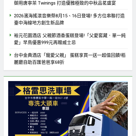
御用唐寧茶 Twinings 打造優雅極致的中秋品茗盛宴
2026濱海搖滾音樂祭8月15、16日登場! 多方位串聯打造
臺中海線地方創生新品牌
裕元花園酒店 父親節酒香蛋糕登場!「父愛窖藏．單一純
愛」早鳥優惠999元再贈威士忌
台中金典酒店「寵愛父親」 蛋糕享買一送一超值回饋!栢
麗廳自助百匯爸爸享68折