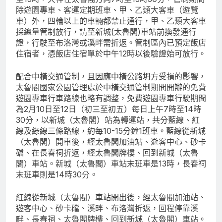
除遊園專車、客運定期班車、甲、乙類大客車（遊覽
車）外，四輪以上的車輛都禁止通行，甲、乙類大客車
採總量管制放行，請至新城(太魯閣)車站前換發通行
證，行駛至布洛灣或溪畔需折返。管制區內已預定飯店
住宿者，憑飯店住宿單於中午12時以後驗證始可放行。
配合中橫交通管制，且因應中橫公路坍方受損的影響，
太魯閣國家公園管理處於中橫交通管制期間開辦的免費
遊園專車行車路線也略有調整，免費遊園專車行駛期間
為2月10日至12日（初三至初五）每日上午7時至14時
30分，以新城（太魯閣）站為轉運站，共分藍線、紅
線及綠線三條路線，約每10-15分鐘1班車。藍線從新城
（太魯閣）開車後，經太魯閣加油站、遊客中心、砂卡
礑、在長春祠折返，經太魯閣牌樓、回到新城（太魯
閣）車站。新城（太魯閣）車站末班車是13時，長春祠
末班車則是14時30分。
紅線從新城（太魯閣）車站開出後，經太魯閣加油站、
遊客中心、砂卡礑、溪畔、布洛灣折返，回程停靠溪
畔、長春祠、太魯閣牌樓、回到新城（太魯閣）車站。